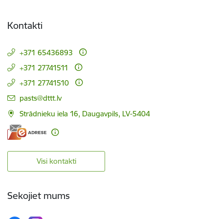
Kontakti
+371 65436893
+371 27741511
+371 27741510
E-pasts:
pasts@dttt.lv
Strādnieku iela 16, Daugavpils, LV-5404
Visi kontakti
Sekojiet mums