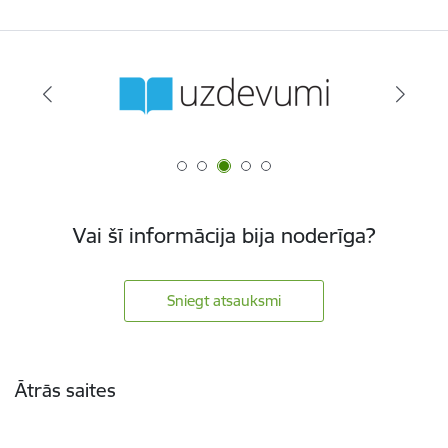
Vai šī informācija bija noderīga?
Sniegt atsauksmi
Kājene
Ātrās saites