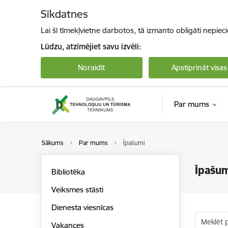
Pāriet uz lapas saturu
Sīkdatnes
Lai šī tīmekļvietne darbotos, tā izmanto obligāti nepiec
Lūdzu, atzīmējiet savu izvēli:
Noraidīt
Apstiprināt visas
Par mums
Sākums
Par mums
Īpašumi
Īpašu
Bibliotēka
Veiksmes stāsti
Dienesta viesnīcas
Meklēt 
Vakances