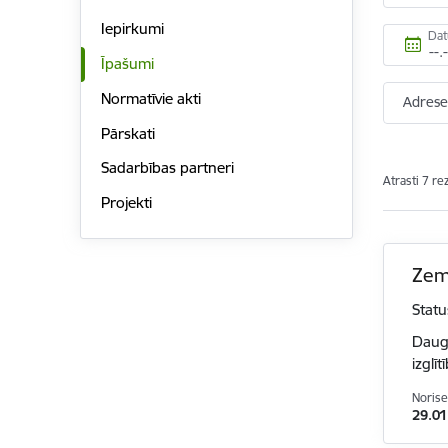
Iepirkumi
Da
Īpašumi
Normatīvie akti
Adres
Pārskati
Sadarbības partneri
Atrasti 7 rez
Projekti
Zeme
Statu
Dauga
izglī
Norise
29.01