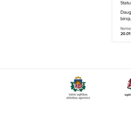
Statu
Dauga
biroj
Norise
20.01