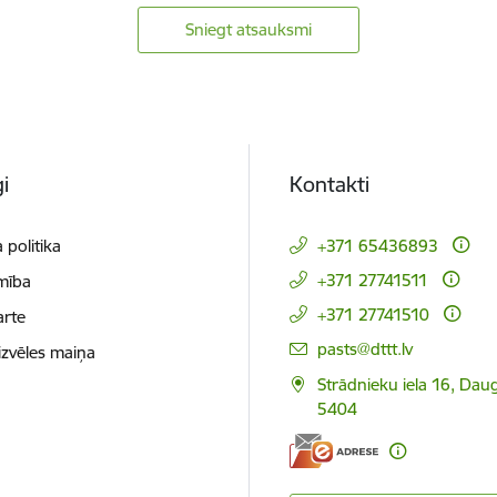
Sniegt atsauksmi
i
Kontakti
 politika
+371 65436893
+371 27741511
mība
+371 27741510
arte
E-pasts:
pasts@dttt.lv
izvēles maiņa
Strādnieku iela 16, Daug
5404