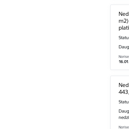
Nedz
m2) 
plat
Statu
Dauga
Norise
16.01
Nedz
443
Statu
Dauga
nedzī
Norise