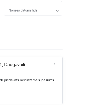
Norises datums līdz
1, Daugavpilī
iek piedāvāts nekustamais īpašums