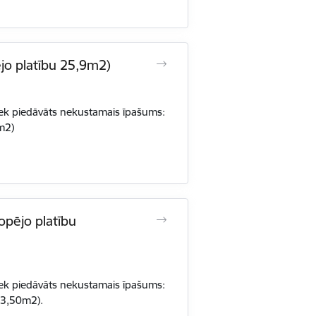
ējo platību 25,9m2)
iek piedāvāts nekustamais īpašums:
m2)
opējo platību
iek piedāvāts nekustamais īpašums:
43,50m2).