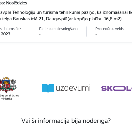
ss: Noslēdzies
vpils Tehnoloģiju un tūrisma tehnikums paziņo, ka iznomāšanai t
u telpa Bauskas ielā 21, Daugavpilī (ar kopējo platību 16,8 m2).
s datums līdz
Pieteikuma iesniegšana
Procedūras veids
.2023
-
-
Vai šī informācija bija noderīga?