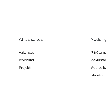
Kājene
Ātrās saites
Noderīg
Vakances
Privātuma
Iepirkumi
Piekļūsta
Projekti
Vietnes k
Sīkdatņu 