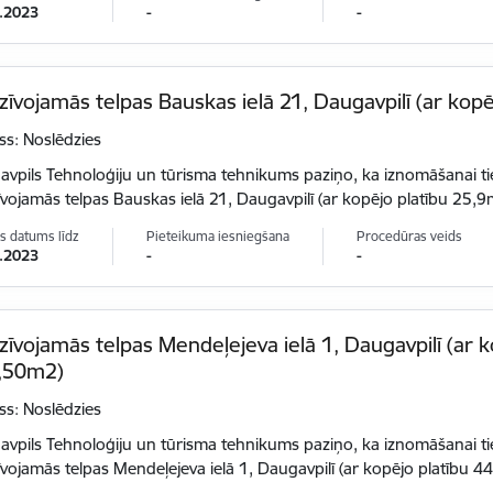
.2023
-
-
īvojamās telpas Bauskas ielā 21, Daugavpilī (ar kop
ss: Noslēdzies
vpils Tehnoloģiju un tūrisma tehnikums paziņo, ka iznomāšanai t
vojamās telpas Bauskas ielā 21, Daugavpilī (ar kopējo platību 25,9
s datums līdz
Pieteikuma iesniegšana
Procedūras veids
.2023
-
-
īvojamās telpas Mendeļejeva ielā 1, Daugavpilī (ar k
,50m2)
ss: Noslēdzies
vpils Tehnoloģiju un tūrisma tehnikums paziņo, ka iznomāšanai t
vojamās telpas Mendeļejeva ielā 1, Daugavpilī (ar kopējo platību 4