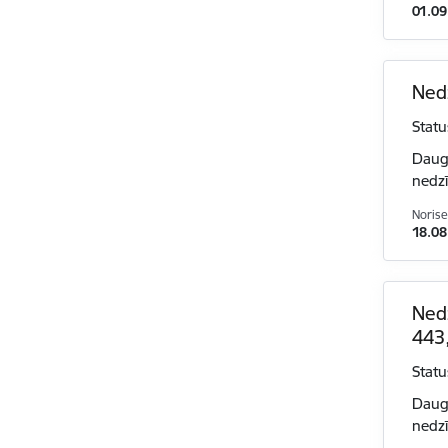
01.09
Nedz
Statu
Dauga
nedzī
Norise
18.08
Nedz
443
Statu
Dauga
nedzī