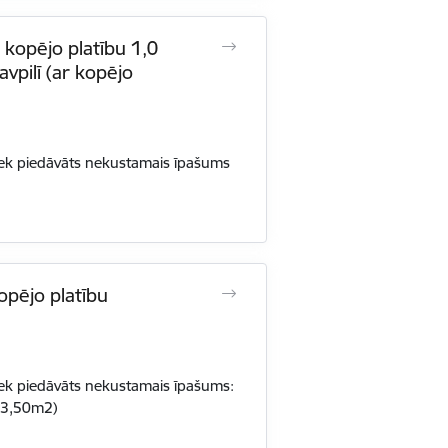
 kopējo platību 1,0
vpilī (ar kopējo
iek piedāvāts nekustamais īpašums
opējo platību
iek piedāvāts nekustamais īpašums:
443,50m2)