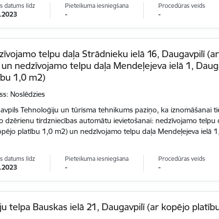
s datums līdz
Pieteikuma iesniegšana
Procedūras veids
.2023
-
-
īvojamo telpu daļa Strādnieku ielā 16, Daugavpilī (ar
un nedzīvojamo telpu daļa Mendeļejeva ielā 1, Dauga
ību 1,0 m2)
ss: Noslēdzies
vpils Tehnoloģiju un tūrisma tehnikums paziņo, ka iznomāšanai t
o dzērienu tirdzniecības automātu ievietošanai: nedzīvojamo telpu d
opējo platību 1,0 m2) un nedzīvojamo telpu daļa Mendeļejeva ielā 1,
s datums līdz
Pieteikuma iesniegšana
Procedūras veids
.2023
-
-
ju telpa Bauskas ielā 21, Daugavpilī (ar kopējo platīb