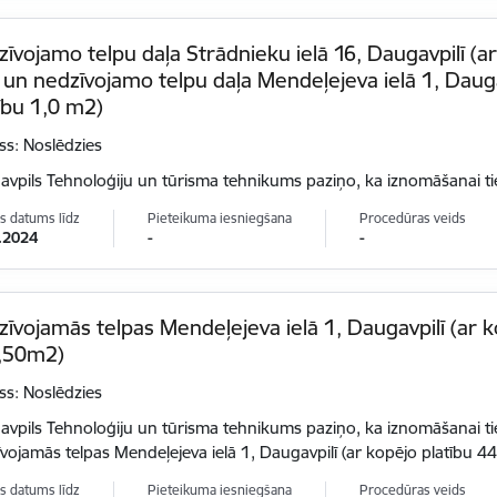
īvojamo telpu daļa Strādnieku ielā 16, Daugavpilī (ar
un nedzīvojamo telpu daļa Mendeļejeva ielā 1, Dauga
ību 1,0 m2)
ss: Noslēdzies
vpils Tehnoloģiju un tūrisma tehnikums paziņo, ka iznomāšanai t
s datums līdz
Pieteikuma iesniegšana
Procedūras veids
.2024
-
-
īvojamās telpas Mendeļejeva ielā 1, Daugavpilī (ar k
,50m2)
ss: Noslēdzies
vpils Tehnoloģiju un tūrisma tehnikums paziņo, ka iznomāšanai t
vojamās telpas Mendeļejeva ielā 1, Daugavpilī (ar kopējo platību 
s datums līdz
Pieteikuma iesniegšana
Procedūras veids