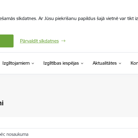
iešamās sīkdatnes. Ar Jūsu piekrišanu papildus šajā vietnē var tikt i
Pārvaldīt sīkdatnes
Izglītojamiem
Izglītības iespējas
Aktualitātes
Kon
mi
pēc nosaukuma