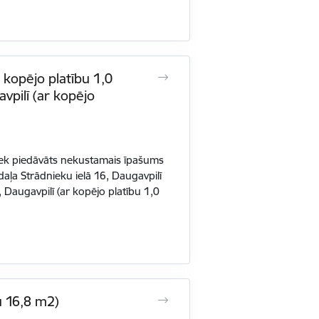
 kopējo platību 1,0
vpilī (ar kopējo
iek piedāvāts nekustamais īpašums
aļa Strādnieku ielā 16, Daugavpilī
 Daugavpilī (ar kopējo platību 1,0
u 16,8 m2)