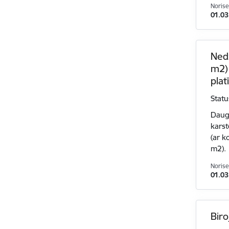
Norise
01.03
Nedz
m2) 
plat
Statu
Dauga
karst
(ar k
m2).
Norise
01.03
Biro