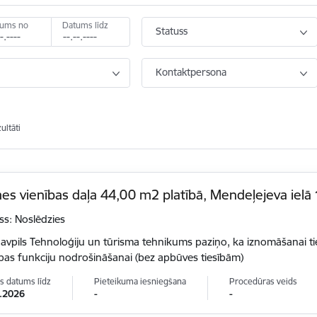
tums no
Datums līdz
Statuss
e
Kontaktpersona
ultāti
s vienības daļa 44,00 m2 platībā, Mendeļejeva ielā 
ss: Noslēdzies
vpils Tehnoloģiju un tūrisma tehnikums paziņo, ka iznomāšanai t
tības funkciju nodrošināšanai (bez apbūves tiesībām)
s datums līdz
Pieteikuma iesniegšana
Procedūras veids
.2026
-
-