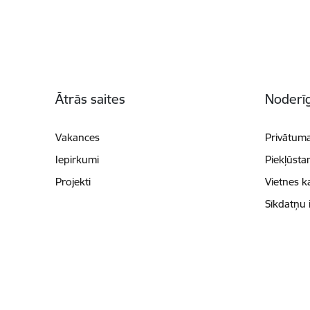
Kājene
Ātrās saites
Noderīg
Vakances
Privātuma
Iepirkumi
Piekļūsta
Projekti
Vietnes k
Sīkdatņu 