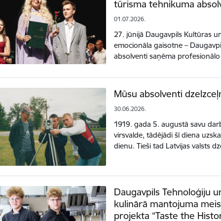
tūrisma tehnikuma absol
01.07.2026.
27. jūnijā Daugavpils Kultūras un 
emocionāla gaisotne – Daugavpi
absolventi saņēma profesionālo 
Mūsu absolventi dzelzceļ
30.06.2026.
1919. gada 5. augustā savu darbī
virsvalde, tādējādi šī diena uzs
dienu. Tieši tad Latvijas valsts 
Daugavpils Tehnoloģiju u
kulinārā mantojuma meis
projekta “Taste the Histo