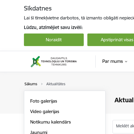
Pāriet uz lapas saturu
Sīkdatnes
Lai šī tīmekļvietne darbotos, tā izmanto obligāti nepiec
Lūdzu, atzīmējiet savu izvēli:
Noraidīt
Apstiprināt visas
Par mums
Sākums
Aktualitātes
Aktual
Foto galerijas
Video galerijas
Notikumu kalendārs
Meklēt akt
Jaunumi