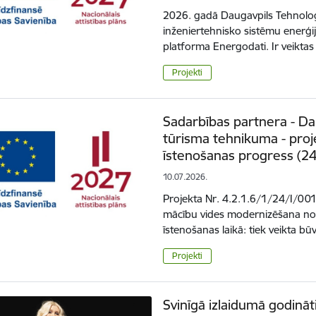
2026. gadā Daugavpils Tehnoloģ
inženiertehnisko sistēmu enerģi
platforma Energodati. Ir veikta
Projekti
Sadarbības partnera - Da
tūrisma tehnikuma - proj
īstenošanas progress (24
10.07.2026.
Projekta Nr. 4.2.1.6/1/24/I/001 
mācību vides modernizēšana no
īstenošanas laikā: tiek veikta 
Projekti
Svinīgā izlaidumā godināt