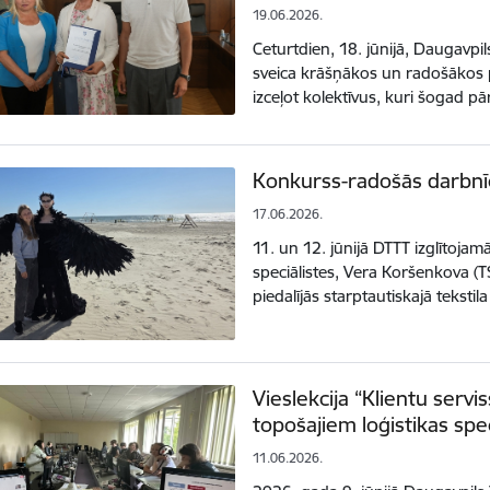
19.06.2026.
Ceturtdien, 18. jūnijā, Daugavpil
sveica krāšņākos un radošākos pi
izceļot kolektīvus, kuri šogad 
Konkurss-radošās darbnīc
17.06.2026.
11. un 12. jūnijā DTTT izglītoja
speciālistes, Vera Koršenkova (
piedalījās starptautiskajā tekst
Vieslekcija “Klientu serv
topošajiem loģistikas spe
11.06.2026.