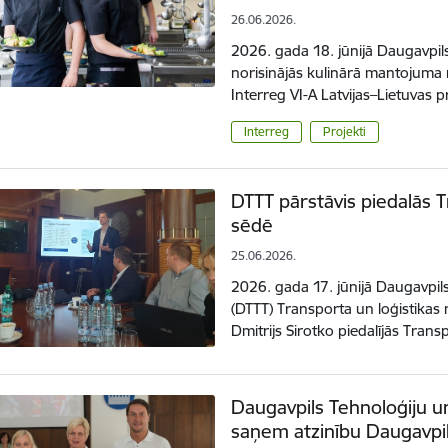
26.06.2026.
2026. gada 18. jūnijā Daugavpi
norisinājās kulinārā mantojuma 
Interreg VI-A Latvijas–Lietuv
Interreg
Projekti
DTTT pārstāvis piedalās 
sēdē
25.06.2026.
2026. gada 17. jūnijā Daugavpil
(DTTT) Transporta un loģistikas
Dmitrijs Sirotko piedalījās Tran
Daugavpils Tehnoloģiju u
saņem atzinību Daugavpil