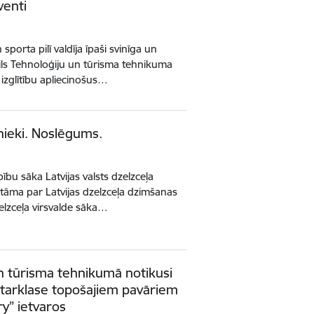
venti
sporta pilī valdīja īpaši svinīga un
ls Tehnoloģiju un tūrisma tehnikuma
izglītību apliecinošus…
nieki. Noslēgums.
bu sāka Latvijas valsts dzelzceļa
katāma par Latvijas dzelzceļa dzimšanas
dzelzceļa virsvalde sāka…
n tūrisma tehnikumā notikusi
tarklase topošajiem pavāriem
ry” ietvaros