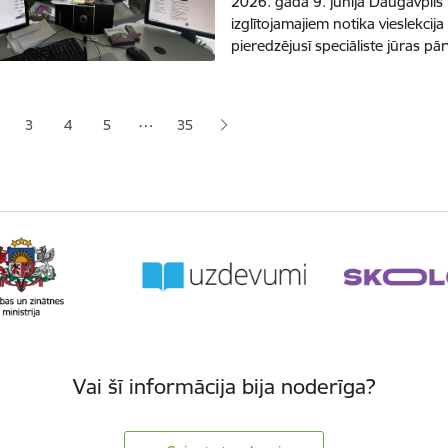
2026. gada 9. jūnijā Daugavpils
izglītojamajiem notika vieslekcija
pieredzējusī speciāliste jūras 
ana
…
3
4
5
35
jā lapa
pa
Lapa
Lapa
Lapa
Vai šī informācija bija noderīga?