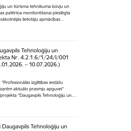
iju un tūrisma tehnikuma būvju un
jas patēriņa monitorēšanai pieslēgta
s sākotnējās lietotāju apmācības…
ugavpils Tehnoloģiju un
ekta Nr. 4.2.1.6/1/24/I/001
.01.2026. – 10.07.2026.)
“Profesionālās izglītības iestāžu
zarēm aktuālo prasmju apguvei”
būvprojekta “Daugavpils Tehnoloģiju un…
i Daugavpils Tehnoloģiju un