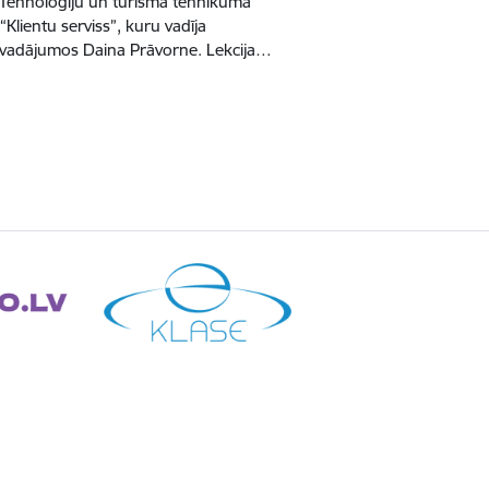
 Tehnoloģiju un tūrisma tehnikuma
 “Klientu serviss”, kuru vadīja
pārvadājumos Daina Prāvorne. Lekcija…