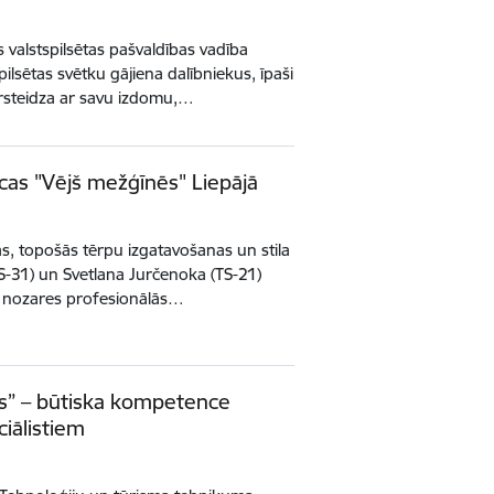
s valstspilsētas pašvaldības vadība
lsētas svētku gājiena dalībniekus, īpaši
pārsteidza ar savu izdomu,…
as "Vējš mežģīnēs" Liepājā
mās, topošās tērpu izgatavošanas un stila
TS-31) un Svetlana Jurčenoka (TS-21)
ila nozares profesionālās…
iss” – būtiska kompetence
ciālistiem