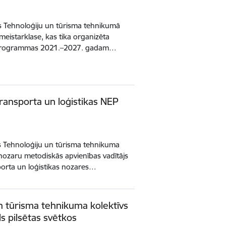
ls Tehnoloģiju un tūrisma tehnikumā
meistarklase, kas tika organizēta
as programmas 2021.–2027. gadam…
Transporta un loģistikas NEP
s Tehnoloģiju un tūrisma tehnikuma
 nozaru metodiskās apvienības vadītājs
sporta un loģistikas nozares…
n tūrisma tehnikuma kolektīvs
s pilsētas svētkos