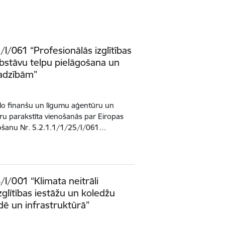
/I/061 “Profesionālās izglītības
bstāvu telpu pielāgošana un
jadzībām”
rālo finanšu un līgumu aģentūru un
tūru parakstīta vienošanās par Eiropas
nošanu Nr. 5.2.1.1/1/25/I/061…
/I/001 “Klimata neitrāli
zglītības iestāžu un koledžu
dē un infrastruktūrā”