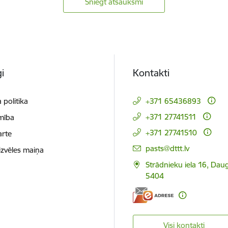
Sniegt atsauksmi
i
Kontakti
 politika
+371 65436893
+371 27741511
mība
+371 27741510
arte
E-pasts:
pasts@dttt.lv
izvēles maiņa
Strādnieku iela 16, Daug
5404
Visi kontakti