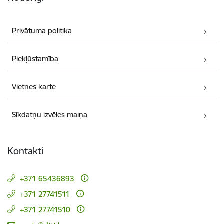
Privātuma politika
Piekļūstamība
Vietnes karte
Sīkdatņu izvēles maiņa
Kontakti
+371 65436893
+371 27741511
+371 27741510