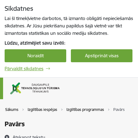
Pāriet uz lapas saturu
Sīkdatnes
Spied
lai meklētu
Enter
Lai šī tīmekļvietne darbotos, tā izmanto obligāti nepieciešamās
sīkdatnes. Ar Jūsu piekrišanu papildus šajā vietnē var tikt
izmantotas statistikas un sociālo mediju sīkdatnes.
Lūdzu, atzīmējiet savu izvēli:
Noraidīt
Apstiprināt visas
Pārvaldīt sīkdatnes
Sākums
Izglītības iespējas
Izglītības programmas
Pavārs
Pavārs
Atskaņot tekstu