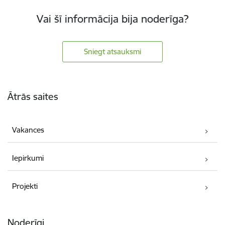
Vai šī informācija bija noderīga?
Sniegt atsauksmi
Kājene
Ātrās saites
Vakances
Iepirkumi
Projekti
Noderīgi