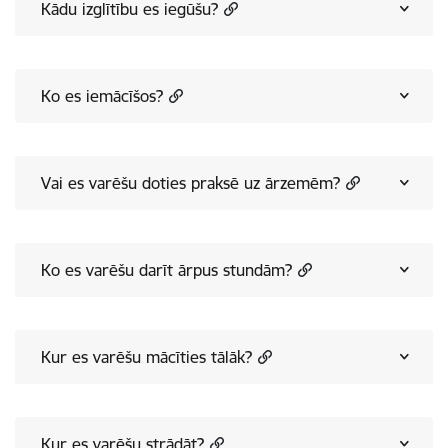
Kādu izglītību es iegūšu?
Ko es iemācīšos?
Vai es varēšu doties praksē uz ārzemēm?
Ko es varēšu darīt ārpus stundām?
Kur es varēšu mācīties tālāk?
Kur es varēšu strādāt?