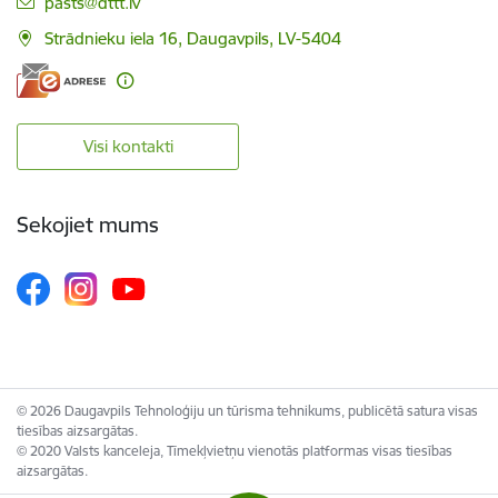
E-pasts:
pasts@dttt.lv
Strādnieku iela 16, Daugavpils, LV-5404
Visi kontakti
Sekojiet mums
© 2026 Daugavpils Tehnoloģiju un tūrisma tehnikums, publicētā satura visas
tiesības aizsargātas.
© 2020 Valsts kanceleja, Tīmekļvietņu vienotās platformas visas tiesības
aizsargātas.