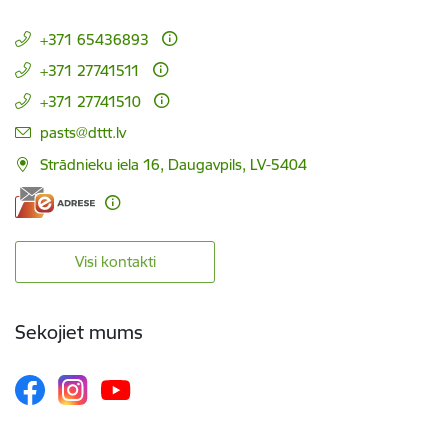
+371 65436893
+371 27741511
+371 27741510
E-pasts:
pasts@dttt.lv
Strādnieku iela 16, Daugavpils, LV-5404
Visi kontakti
Sekojiet mums