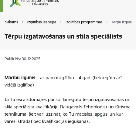
Sākums
Izglītības iespējas
Izglītības programmas
Tērpu izgatavoš
Tērpu izgatavošanas un stila speciālists
Publicēts: 30.12.2025.
Mācību ilgums –
ar pamatizglītību – 4 gadi (tiek iegūta arī
vidējā izglītība)
Ja Tu esi aizdomājies par to, lai iegūtu tērpu izgatavošanas un
stila speciālista kvalifikāciju Daugavpils Tehnoloģiju un tūrisma
tehnikumā, šeit vari uzzināt, ko Tu mācīsies, apgūsi un kur
varēsi strādāt pēc kvalifikācijas iegūšanas.