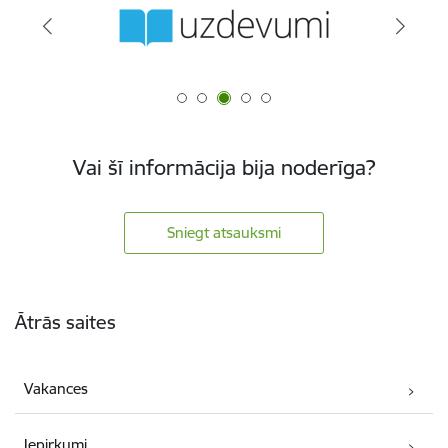
Vai šī informācija bija noderīga?
Sniegt atsauksmi
Kājene
Ātrās saites
Vakances
Iepirkumi