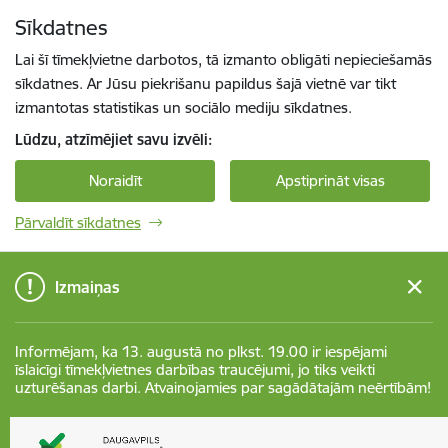
Pāriet uz lapas saturu
Sīkdatnes
Spied
lai meklētu
Enter
Lai šī tīmekļvietne darbotos, tā izmanto obligāti nepieciešamās
sīkdatnes. Ar Jūsu piekrišanu papildus šajā vietnē var tikt
izmantotas statistikas un sociālo mediju sīkdatnes.
Lūdzu, atzīmējiet savu izvēli:
Noraidīt
Apstiprināt visas
Pārvaldīt sīkdatnes
Izmaiņas
Informējam, ka 13. augustā no plkst. 19.00 ir iespējami
īslaicīgi tīmekļvietnes darbības traucējumi, jo tiks veikti
uzturēšanas darbi. Atvainojamies par sagādātajām neērtībām!