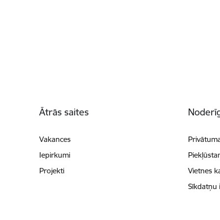
Kājene
Ātrās saites
Noderīg
Vakances
Privātuma
Iepirkumi
Piekļūsta
Projekti
Vietnes k
Sīkdatņu 