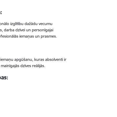
:
ionālo izglītību dažādu vecumu
as, darba dzīvei un personīgajai
rofesionālās iemaņas un prasmes.
:
n iemaņu apgūšanu, kuras absolventi ir
 mainīgajās dzīves reālijās.
bas: