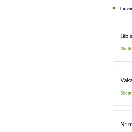
Inovāc
Bibl
Skatīt
Vak
Skatīt
Norm