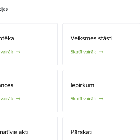
ijas
iotēka
Veiksmes stāsti
 vairāk
Skatīt vairāk
ances
Iepirkumi
 vairāk
Skatīt vairāk
atīvie akti
Pārskati