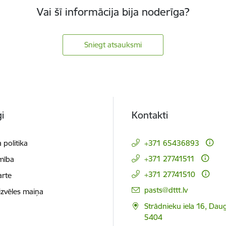
Vai šī informācija bija noderīga?
Sniegt atsauksmi
i
Kontakti
 politika
+371 65436893
+371 27741511
mība
+371 27741510
arte
E-pasts:
pasts@dttt.lv
izvēles maiņa
Strādnieku iela 16, Daug
5404