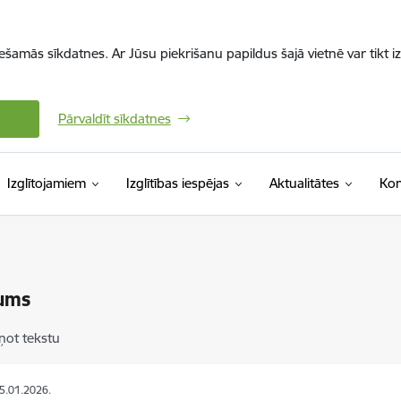
iešamās sīkdatnes. Ar Jūsu piekrišanu papildus šajā vietnē var tikt i
Pārvaldīt sīkdatnes
Izglītojamiem
Izglītības iespējas
Aktualitātes
Kon
ums
ņot tekstu
05.01.2026.