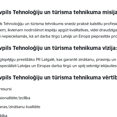
pils Tehnoloğiju un tūrisma tehnikuma misija
s Tehnoloğiju un tūrisma tehnikums sniedz praksē balstītu profes
jiem, ikvienam nodrošinot iespēju apgūt kvalitatīvas, videi draudzīg
 nepieciešamās, kā arī darba tirgū Latvijā un Eiropā pieprasītās p
pils Tehnoloğiju un tūrisma tehnikuma vīzija
ilgtspējīgu prestižāko PII Latgalē, kas garantē zināšanu, prasmju u
 speciālisti Latvijas un Eiropas darba tirgū un spēj sekmīgi iekļauties
pils Tehnoloğiju un tūrisma tehnikuma vērtī
resursi
ionalitāte/izcilība
anas/zināšanu kvalitāte
bība