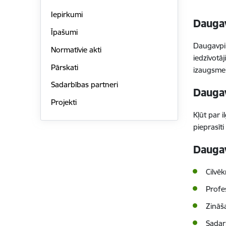
Iepirkumi
Daugav
Īpašumi
Daugavpil
Normatīvie akti
iedzīvotā
Pārskati
izaugsmei
Sadarbības partneri
Daugav
Projekti
Kļūt par 
pieprasīti
Daugav
Cilvēk
Profes
Zināš
Sadar