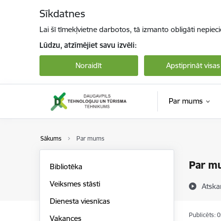
Pāriet uz lapas saturu
Sīkdatnes
Lai šī tīmekļvietne darbotos, tā izmanto obligāti nepiec
Lūdzu, atzīmējiet savu izvēli:
Noraidīt
Apstiprināt visas
Par mums
Sākums
Par mums
Par m
Bibliotēka
Veiksmes stāsti
Atska
Dienesta viesnīcas
Publicēts: 
Vakances