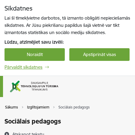
Pāriet uz lapas saturu
Sīkdatnes
Spied
lai meklētu
Enter
Lai šī tīmekļvietne darbotos, tā izmanto obligāti nepieciešamās
sīkdatnes. Ar Jūsu piekrišanu papildus šajā vietnē var tikt
izmantotas statistikas un sociālo mediju sīkdatnes.
Lūdzu, atzīmējiet savu izvēli:
Noraidīt
Apstiprināt visas
Pārvaldīt sīkdatnes
Sākums
Izglītojamiem
Sociālais pedagogs
Sociālais pedagogs
Atskaņot tekstu