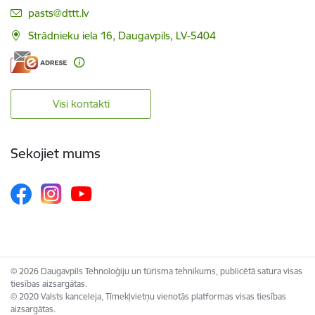
E-pasts:
pasts@dttt.lv
Strādnieku iela 16, Daugavpils, LV-5404
Visi kontakti
Sekojiet mums
© 2026 Daugavpils Tehnoloģiju un tūrisma tehnikums, publicētā satura visas
tiesības aizsargātas.
© 2020 Valsts kanceleja, Tīmekļvietņu vienotās platformas visas tiesības
aizsargātas.