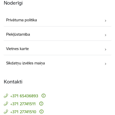
Noderīgi
Privātuma politika
Piekļūstamība
Vietnes karte
Sīkdatņu izvēles maiņa
Kontakti
+371 65436893
+371 27741511
+371 27741510