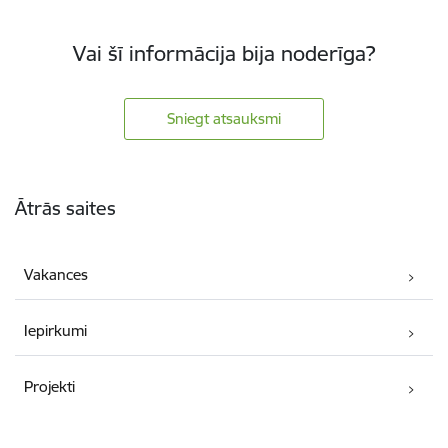
Vai šī informācija bija noderīga?
Sniegt atsauksmi
Kājene
Ātrās saites
Vakances
Iepirkumi
Projekti