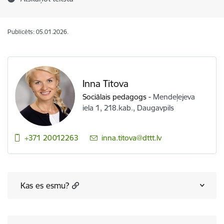
Publicēts: 05.01.2026.
Inna Titova
Sociālais pedagogs
-
Mendeļejeva
iela 1, 218.kab., Daugavpils
+371 20012263
E-pasts:
inna.titova@dttt.lv
Kas es esmu?