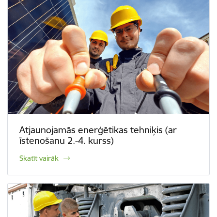
Atjaunojamās enerģētikas tehniķis (ar
īstenošanu 2.-4. kurss)
Skatīt vairāk