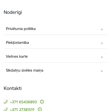
Noderīgi
Privātuma politika
Piekļūstamība
Vietnes karte
Sīkdatņu izvēles maiņa
Kontakti
+371 65436893
+371 27741511