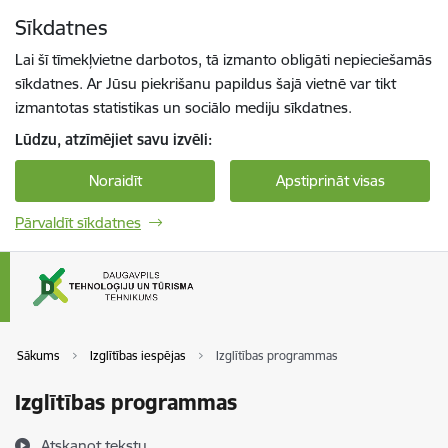
Pāriet uz lapas saturu
Sīkdatnes
Spied
lai meklētu
Enter
Lai šī tīmekļvietne darbotos, tā izmanto obligāti nepieciešamās
sīkdatnes. Ar Jūsu piekrišanu papildus šajā vietnē var tikt
izmantotas statistikas un sociālo mediju sīkdatnes.
Lūdzu, atzīmējiet savu izvēli:
Noraidīt
Apstiprināt visas
Pārvaldīt sīkdatnes
Sākums
Izglītības iespējas
Izglītības programmas
Izglītības programmas
Atskaņot tekstu