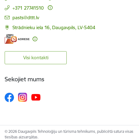
+371 27741510
E-pasts:
pasts@dttt.lv
Strādnieku iela 16, Daugavpils, LV-5404
Visi kontakti
Sekojiet mums
© 2026 Daugavpils Tehnoloģiju un tūrisma tehnikums, publicētā satura visas
tiesības aizsargātas.