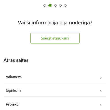
Vai šī informācija bija noderīga?
Sniegt atsauksmi
Kājene
Ātrās saites
Vakances
Iepirkumi
Projekti