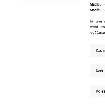
Mācību i
Mācību i
Ja Tu esi 
tehnikumā,
iegūšana
Kas i
Kādu 
Ko es