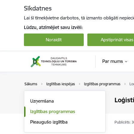
Pāriet uz lapas saturu
Sīkdatnes
Lai šī tīmekļvietne darbotos, tā izmanto obligāti nepiec
Lūdzu, atzīmējiet savu izvēli:
Noraidīt
Apstiprināt visas
Par mums
Sākums
Izglītības iespējas
Izglītības programmas
Lo
Loģist
Uzņemšana
Izglītības programmas
Pieaugušo izglītība
Publicēts: 