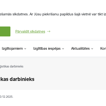
iešamās sīkdatnes. Ar Jūsu piekrišanu papildus šajā vietnē var tikt i
Pārvaldīt sīkdatnes
Izglītojamiem
Izglītības iespējas
Aktualitātes
Kon
ģistikas darbinieks
ikas darbinieks
30.12.2025.