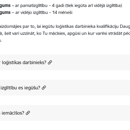
lgums –
ar pamatizglītību – 4 gadi (tiek iegūta arī vidējā izglītība)
lgums –
ar vidējo izglītību – 14 mēneši
aizdomājies par to, lai iegūtu loģistikas darbinieka kvalifikāciju Da
 šeit vari uzzināt, ko Tu mācīsies, apgūsi un kur varēsi strādāt pēc 
s.
r loģistikas darbinieks?
izglītību es iegūšu?
 iemācīšos?