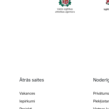
Kājene
Ātrās saites
Noderīg
Vakances
Privātuma
Iepirkumi
Piekļūsta
Projekti
Vietnes k