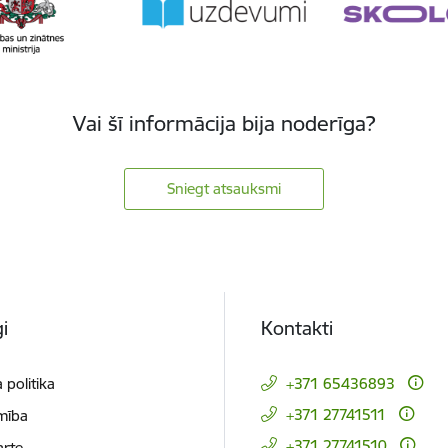
Vai šī informācija bija noderīga?
Sniegt atsauksmi
i
Kontakti
 politika
+371 65436893
+371 27741511
mība
+371 27741510
arte