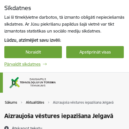
Pāriet uz lapas saturu
Sīkdatnes
Spied
lai meklētu
Enter
Lai šī tīmekļvietne darbotos, tā izmanto obligāti nepieciešamās
sīkdatnes. Ar Jūsu piekrišanu papildus šajā vietnē var tikt
izmantotas statistikas un sociālo mediju sīkdatnes.
Lūdzu, atzīmējiet savu izvēli:
Noraidīt
Apstiprināt visas
Pārvaldīt sīkdatnes
Sākums
Aktualitātes
Aizraujoša vēstures iepazīšana Jelgavā
Aizraujoša vēstures iepazīšana Jelgavā
Atskaņot tekstu