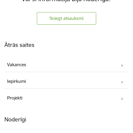
Sniegt atsauksmi
Kājene
Ātrās saites
Vakances
Iepirkumi
Projekti
Noderīgi