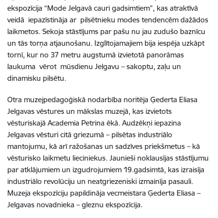
ekspozīcija “Mode Jelgavā cauri gadsimtiem”, kas atraktīvā
veidā iepazīstināja ar pilsētnieku modes tendencēm dažādos
laikmetos. Sekoja stāstījums par pašu nu jau zudušo baznīcu
un tās torņa atjaunošanu. Izglītojamajiem bija iespēja uzkāpt
tornī, kur no 37 metru augstumā izvietotā panorāmas
laukuma vērot mūsdienu Jelgavu – sakoptu, zaļu un
dinamisku pilsētu.
Otra muzejpedagoģiskā nodarbība noritēja Ģederta Eliasa
Jelgavas vēstures un mākslas muzejā, kas izvietots
vēsturiskajā Academia Petrina ēkā. Audzēkņi iepazina
Jelgavas vēsturi citā griezumā – pilsētas industriālo
mantojumu, kā arī ražošanas un sadzīves priekšmetus – kā
vēsturisko laikmetu lieciniekus. Jaunieši noklausījas stāstījumu
par atklājumiem un izgudrojumiem 19.gadsimtā, kas izraisīja
industriālo revolūciju un neatgriezeniski izmainīja pasauli.
Muzeja ekspozīciju papildināja vecmeistara Ģederta Eliasa –
Jelgavas novadnieka – gleznu ekspozīcija.