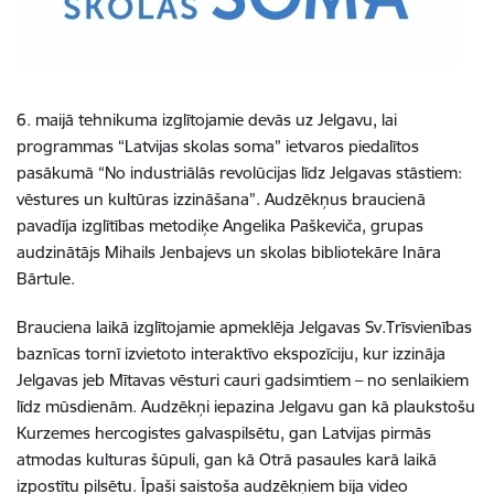
6. maijā tehnikuma izglītojamie devās uz Jelgavu, lai
programmas “Latvijas skolas soma” ietvaros piedalītos
pasākumā “No industriālās revolūcijas līdz Jelgavas stāstiem:
vēstures un kultūras izzināšana”. Audzēkņus braucienā
pavadīja izglītības metodiķe Angelika Paškeviča, grupas
audzinātājs Mihails Jenbajevs un skolas bibliotekāre Ināra
Bārtule.
Brauciena laikā izglītojamie apmeklēja Jelgavas Sv.Trīsvienības
baznīcas tornī izvietoto interaktīvo ekspozīciju, kur izzināja
Jelgavas jeb Mītavas vēsturi cauri gadsimtiem – no senlaikiem
līdz mūsdienām. Audzēkņi iepazina Jelgavu gan kā plaukstošu
Kurzemes hercogistes galvaspilsētu, gan Latvijas pirmās
atmodas kulturas šūpuli, gan kā Otrā pasaules karā laikā
izpostītu pilsētu. Īpaši saistoša audzēkņiem bija video