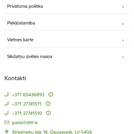
Privātuma politika
Piekļūstamība
Vietnes karte
Sīkdatņu izvēles maiņa
Kontakti
+371 65436893
+371 27741511
+371 27741510
E-pasts:
pasts@dttt.lv
Strādnieku iela 16, Daugavpils, LV-5404