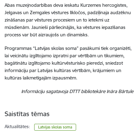
Abas muzejnodarbības deva ieskatu Kurzemes hercogistes,
Jelgavas un Zemgales vēstures līkločos, padziļinaja audzēknu
zināšanas par vēstures procesiem un to ietekmi uz
mūsdienām. Jaunieši pārliecinājās, ka vēstures iepazīšanas
process var būt aizraujošs un dinamisks.
Programmas “Latvijas skolas soma” pasākumi tiek organizēti,
lai veicinātu izglītojamo izpratni par vērtībām un tikumiem,
bagātinātu izglītojamo kultūrvēsturisko pieredzi, sniedzot
informāciju par Latvijas kultūras vērtībām, krājumiem un
kultūras laikmetīgajām izpausmēm.
Informāciju sagatavoja DTTT bibliotekāre Ināra Bārtule
Saistītas tēmas
Aktualitātes:
Latvijas skolas soma