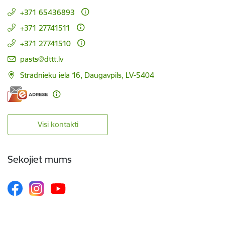
+371 65436893
+371 27741511
+371 27741510
E-pasts:
pasts@dttt.lv
Strādnieku iela 16, Daugavpils, LV-5404
Visi kontakti
Sekojiet mums