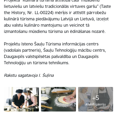
lietuviešu un latviešu tradicionālās virtuves garšu” (Taste
the History, Nr. LL-00224) mērķis ir attīstīt pārrobežu
kulinārā tūrisma piedāvājumu Latvijā un Lietuvā, izceļot
abu valstu kulināro mantojumu un veicinot tā
izmantošanu mūsdienu tūrisma un ēdināšanas nozarē.
Projektu īsteno Šauļu Tūrisma informācijas centrs
(vadošais partneris), Šauļu Tehnoloģiju mācību centrs,
Daugavpils valstspilsētas pašvaldība un Daugavpils
Tehnoloģiju un tūrisma tehnikums.
Rakstu sagatavoja I. Šuļina
+5
Atvērt galeriju