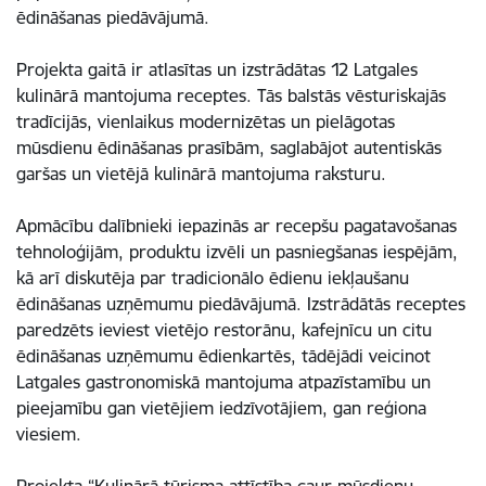
ēdināšanas piedāvājumā.
Projekta gaitā ir atlasītas un izstrādātas 12 Latgales
kulinārā mantojuma receptes. Tās balstās vēsturiskajās
tradīcijās, vienlaikus modernizētas un pielāgotas
mūsdienu ēdināšanas prasībām, saglabājot autentiskās
garšas un vietējā kulinārā mantojuma raksturu.
Apmācību dalībnieki iepazinās ar recepšu pagatavošanas
tehnoloģijām, produktu izvēli un pasniegšanas iespējām,
kā arī diskutēja par tradicionālo ēdienu iekļaušanu
ēdināšanas uzņēmumu piedāvājumā. Izstrādātās receptes
paredzēts ieviest vietējo restorānu, kafejnīcu un citu
ēdināšanas uzņēmumu ēdienkartēs, tādējādi veicinot
Latgales gastronomiskā mantojuma atpazīstamību un
pieejamību gan vietējiem iedzīvotājiem, gan reģiona
viesiem.
Projekta “Kulinārā tūrisma attīstība caur mūsdienu