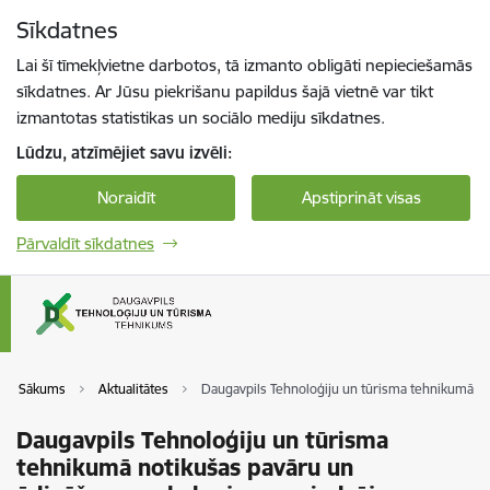
Pāriet uz lapas saturu
Sīkdatnes
Spied
lai meklētu
Enter
Lai šī tīmekļvietne darbotos, tā izmanto obligāti nepieciešamās
sīkdatnes. Ar Jūsu piekrišanu papildus šajā vietnē var tikt
izmantotas statistikas un sociālo mediju sīkdatnes.
Lūdzu, atzīmējiet savu izvēli:
Noraidīt
Apstiprināt visas
Pārvaldīt sīkdatnes
Sākums
Aktualitātes
Daugavpils Tehnoloģiju un tūrisma tehnikumā no
Daugavpils Tehnoloģiju un tūrisma
tehnikumā notikušas pavāru un