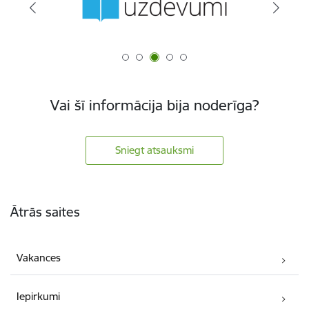
Vai šī informācija bija noderīga?
Sniegt atsauksmi
Kājene
Ātrās saites
Vakances
Iepirkumi