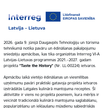
2026. gada 9. jūnijā Daugavpils Tehnoloģiju un tūrisma
tehnikumā notika pavāru un ēdināšanas pakalpojumu
sniedzēju apmācības, kas tika organizētas Interreg VI-A
Latvijas–Lietuvas programmas 2021.–2027. gadam
projekta
“Taste the History”
(Nr. LL-00224) ietvaros.
Apmācību laikā vietējo ēdināšanas un viesmīlības
uzņēmumu pavāri praktiski gatavoja projekta ietvaros
izstrādātās Latgales kulinārā mantojuma receptes. Šī
aktivitāte ir viens no projekta posmiem, kura mērķis ir
veicināt tradicionālā kulinārā mantojuma saglabāšanu,
popularizēšanu un iekļaušanu mūsdienu sabiedriskās