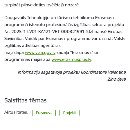
turpināt pilnveidoties izvēlētajā nozarē.
Daugavpils Tehnoloģiju un tūrisma tehnikuma Erasmus+
programmā īstenoto profesionālās izglītības sektora projektu
Nr. 2025-1-LV01-KA121-VET-000321991 līdzfinansē Eiropas
Savienība. Vairāk par Erasmus+ programmu var uzzināt Valsts
izglītības attīstības aģentūras
mājaslapā
www.viaa.gov.lv
sadaļā “Erasmus+” un
programmas mājaslapā
www.erasmusplus.lv
.
Informāciju sagatavoja projektu koordinatore Valentīna
Zinovjeva
Saistītas tēmas
Aktualitātes:
Erasmus+
Projekti