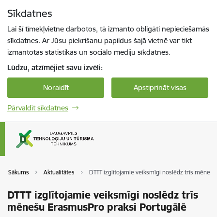
Pāriet uz lapas saturu
Sīkdatnes
Spied
lai meklētu
Enter
Lai šī tīmekļvietne darbotos, tā izmanto obligāti nepieciešamās
sīkdatnes. Ar Jūsu piekrišanu papildus šajā vietnē var tikt
izmantotas statistikas un sociālo mediju sīkdatnes.
Lūdzu, atzīmējiet savu izvēli:
Noraidīt
Apstiprināt visas
Pārvaldīt sīkdatnes
Sākums
Aktualitātes
DTTT izglītojamie veiksmīgi noslēdz trīs mēneš
DTTT izglītojamie veiksmīgi noslēdz trīs
mēnešu ErasmusPro praksi Portugālē