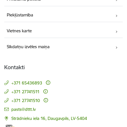
Piekļūstamība
Vietnes karte
Sīkdatņu izvēles maiņa
Kontakti
+371 65436893
+371 27741511
+371 27741510
E-pasts:
pasts@dttt.lv
Strādnieku iela 16, Daugavpils, LV-5404