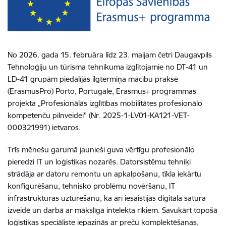
No 2026. gada 15. februāra līdz 23. maijam četri Daugavpils
Tehnoloģiju un tūrisma tehnikuma izglītojamie no DT-41 un
LD-41 grupām piedalījās ilgtermiņa mācību praksē
(ErasmusPro) Porto, Portugālē, Erasmus+ programmas
projekta „Profesionālās izglītības mobilitātes profesionālo
kompetenču pilnveidei” (Nr. 2025-1-LV01-KA121-VET-
000321991) ietvaros.
Trīs mēnešu garumā jaunieši guva vērtīgu profesionālo
pieredzi IT un loģistikas nozarēs. Datorsistēmu tehniķi
strādāja ar datoru remontu un apkalpošanu, tīkla iekārtu
konfigurēšanu, tehnisko problēmu novēršanu, IT
infrastruktūras uzturēšanu, kā arī iesaistījās digitālā satura
izveidē un darbā ar mākslīgā intelekta rīkiem. Savukārt topošā
loģistikas speciāliste iepazinās ar preču komplektēšanas,