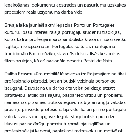
iepakošanas, dokumentu apstrādes un pasūtījumu uzskaites
procesiem reālā uzņēmuma darba vidē.
Brīvajā laikā jaunieši aktīvi iepazina Porto un Portugāles
kultūru.
Īpašu interesi raisīja portugāļu studentu tradīcijas,
kurās katrai profesijai ir sava simboliskā krāsa un īpaši svētki.
Izglītojamie iepazina arī Portugāles kultūras mantojumu –
tradicionālo Fado mūziku, slavenās dekoratīvās keramikas
flīzes azulejos, kā arī nacionālo desertu Pastel de Nata.
Dalība ErasmusPro mobilitātē sniedza izglītojamajiem ne tikai
profesionālo pieredzi, bet arī būtiski veicināja personīgo
izaugsmi. Dzīvošana un darbs citā valstī palīdzēja attīstīt
patstāvību, atbildības sajūtu, pašpārliecinātību un problēmu
risināšanas prasmes. Būtisks ieguvums bija arī angļu valodas
prasmju pilnveide profesionālajā vidē, kā arī pirmo portugāļu
valodas zināšanu apguve. Iegūtā starptautiskā pieredze
kļuvusi par nozīmīgu pamatu turpmākajai izglītībai un
profesionālajai karjerai, paplašinot redzesloku un motivējot