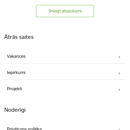
Sniegt atsauksmi
Kājene
Ātrās saites
Vakances
Iepirkumi
Projekti
Noderīgi
Privātuma politika