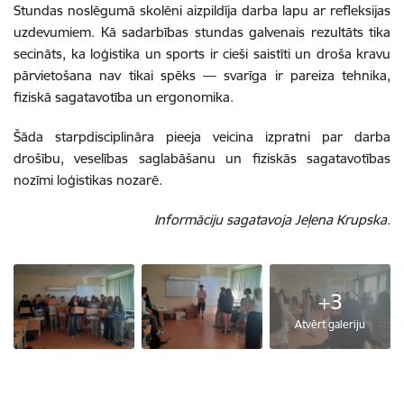
Stundas noslēgumā skolēni aizpildīja darba lapu ar refleksijas
uzdevumiem. Kā sadarbības stundas galvenais rezultāts tika
secināts, ka loģistika un sports ir cieši saistīti un droša kravu
pārvietošana nav tikai spēks — svarīga ir pareiza tehnika,
fiziskā sagatavotība un ergonomika.
Šāda starpdisciplināra pieeja veicina izpratni par darba
drošību, veselības saglabāšanu un fiziskās sagatavotības
nozīmi loģistikas nozarē.
Informāciju sagatavoja Jeļena Krupska.
+3
Atvērt galeriju