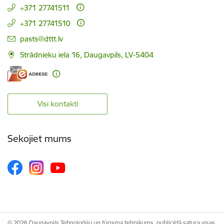
+371 27741511
+371 27741510
E-pasts:
pasts@dttt.lv
Strādnieku iela 16, Daugavpils, LV-5404
Visi kontakti
Sekojiet mums
© 2026 Daugavpils Tehnoloģiju un tūrisma tehnikums, publicētā satura visas