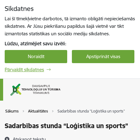
Pāriet uz lapas saturu
Sīkdatnes
Spied
lai meklētu
Enter
Lai šī tīmekļvietne darbotos, tā izmanto obligāti nepieciešamās
sīkdatnes. Ar Jūsu piekrišanu papildus šajā vietnē var tikt
izmantotas statistikas un sociālo mediju sīkdatnes.
Lūdzu, atzīmējiet savu izvēli:
Noraidīt
Apstiprināt visas
Pārvaldīt sīkdatnes
Sākums
Aktualitātes
Sadarbības stunda “Loģistika un sports”
Sadarbības stunda “Loģistika un sports”
Atskaņot tekstu