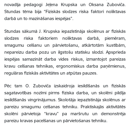
novadīja pedagogi Jeļena Krupska un Oksana Zuboviča.
Stundas tēma bija “Fiziskās slodzes riska faktori noliktavas
darbā un to mazināšanas iespējas”.
Stundas sākumā J. Krupska iepazīstināja skolēnus ar fiziskās
slodzes riska faktoriem noliktavas darbā, piemēram,
smagumu celšanu un pārvietošanu, atkārtotām kustībām,
nepareizu darba pozu un ilgstošu statisku slodzi. Apsprieda
iespējas samazināt darba vides riskus, izmantojot pareizas
kravu celšanas tehnikas, ergonomiskus darba paņēmienus,
regulāras fiziskās aktivitātes un atpūtas pauzes.
Pēc tam O. Zuboviča izskaidroja iesildīšanās un fiziskās
sagatavotības nozīmi pirms fiziska darba, un skolēni pildīja
iesildīšanās vingrinājumus. Skolotāja iepazīstināja skolēnus ar
pareizu smagumu celšanas tehniku. Praktiskajās aktivitātēs
skolēni pārvietoja “kravu” pa maršrutu un demonstrēja
pareizu kravas pacelšanas un pārvietošanas tehniku.