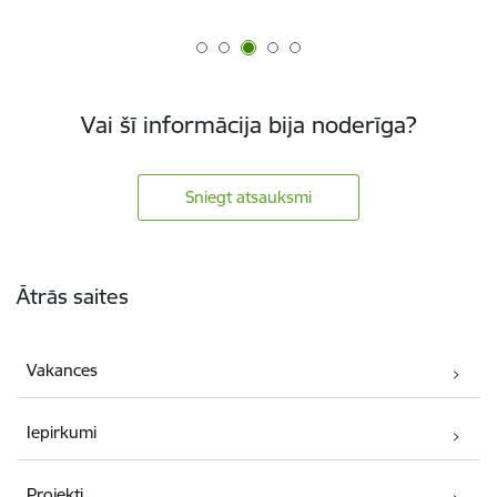
Vai šī informācija bija noderīga?
Sniegt atsauksmi
Kājene
Ātrās saites
Vakances
Iepirkumi
Projekti