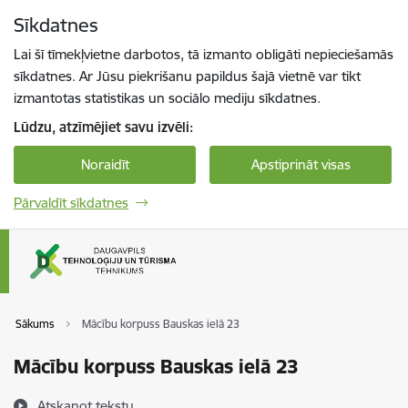
Pāriet uz lapas saturu
Sīkdatnes
Spied
lai meklētu
Enter
Lai šī tīmekļvietne darbotos, tā izmanto obligāti nepieciešamās
sīkdatnes. Ar Jūsu piekrišanu papildus šajā vietnē var tikt
izmantotas statistikas un sociālo mediju sīkdatnes.
Lūdzu, atzīmējiet savu izvēli:
Noraidīt
Apstiprināt visas
Pārvaldīt sīkdatnes
Sākums
Mācību korpuss Bauskas ielā 23
Mācību korpuss Bauskas ielā 23
Atskaņot tekstu