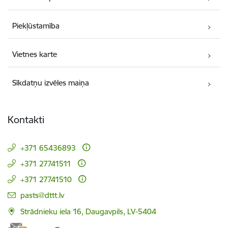
Piekļūstamība
Vietnes karte
Sīkdatņu izvēles maiņa
Kontakti
+371 65436893
+371 27741511
+371 27741510
E-pasts:
pasts@dttt.lv
Strādnieku iela 16, Daugavpils, LV-5404