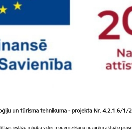
oģiju un tūrisma tehnikuma - projekta Nr. 4.2.1.6/1/
lītības iestāžu mācību vides modernizēšana nozarēm aktuālo prasmj