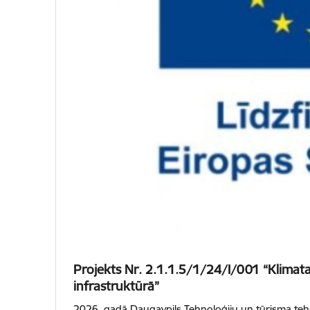
Projekts Nr. 2.1.1.5/1/24/I/001 “Klimata 
infrastruktūrā”
2026. gadā Daugavpils Tehnoloģiju un tūrisma tehn