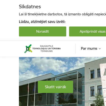
Pāriet uz lapas saturu
Sīkdatnes
Lai šī tīmekļvietne darbotos, tā izmanto obligāti nepiec
Lūdzu, atzīmējiet savu izvēli:
Noraidīt
Apstiprināt visas
Par mums
Daugavpils Tehnoloģiju un tūrisma tehnikum
Skatīt vairāk