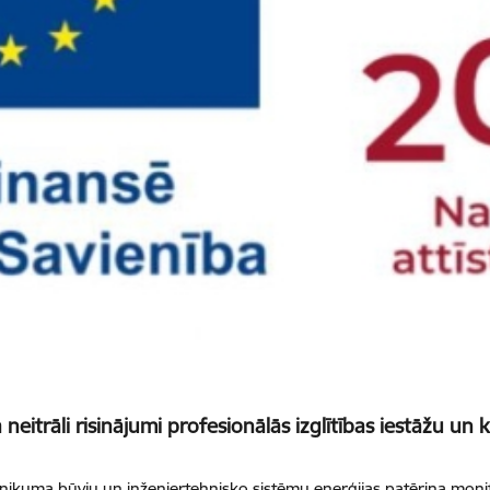
neitrāli risinājumi profesionālās izglītības iestāžu un
ikuma būvju un inženiertehnisko sistēmu enerģijas patēriņa monito