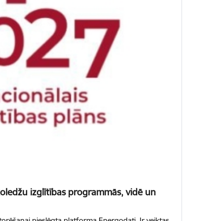
 koledžu izglītības programmās, vidē un
rēšanai pieslēgta platforma Energodati. Ir veiktas