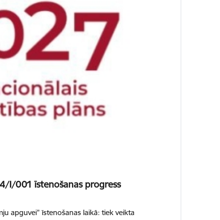
24/I/001 īstenošanas progress
u apguvei” īstenošanas laikā: tiek veikta