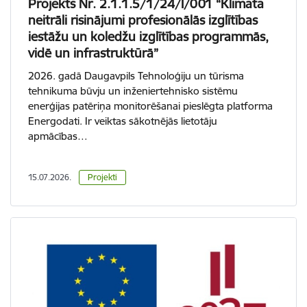
Projekts Nr. 2.1.1.5/1/24/I/001 “Klimata
neitrāli risinājumi profesionālās izglītības
iestāžu un koledžu izglītības programmās,
vidē un infrastruktūrā”
2026. gadā Daugavpils Tehnoloģiju un tūrisma
tehnikuma būvju un inženiertehnisko sistēmu
enerģijas patēriņa monitorēšanai pieslēgta platforma
Energodati. Ir veiktas sākotnējās lietotāju
apmācības…
15.07.2026.
Projekti