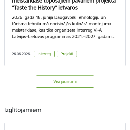
meistarklase topošajiem pavāriem projekta
“Taste the History” ietvaros
2026. gada 18. jūnijā Daugavpils Tehnoloģiju un
tūrisma tehnikumā norisinājās kulinārā mantojuma
meistarklase, kas tika organizēta Interreg VI-A
Latvijas–Lietuvas programmas 2021.–2027. gadam…
26.06.2026.
Interreg
Projekti
Visi jaunumi
Izglītojamiem