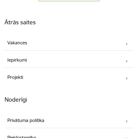
Kājene
Ātrās saites
Vakances
Iepirkumi
Projekti
Noderīgi
Privātuma politika
Piekļūstamība