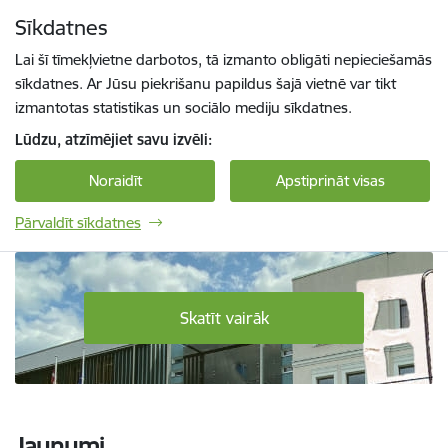
Pāriet uz lapas saturu
Sīkdatnes
Spied
lai meklētu
Enter
Lai šī tīmekļvietne darbotos, tā izmanto obligāti nepieciešamās
sīkdatnes. Ar Jūsu piekrišanu papildus šajā vietnē var tikt
izmantotas statistikas un sociālo mediju sīkdatnes.
Lūdzu, atzīmējiet savu izvēli:
Noraidīt
Apstiprināt visas
Pārvaldīt sīkdatnes
Daugavpils Tehnoloģiju un tūrisma tehnikum
Skatīt vairāk
Jaunumi