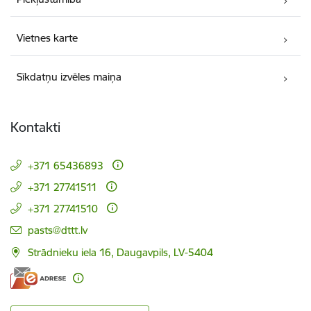
Vietnes karte
Sīkdatņu izvēles maiņa
Kontakti
+371 65436893
+371 27741511
+371 27741510
E-pasts:
pasts@dttt.lv
Strādnieku iela 16, Daugavpils, LV-5404