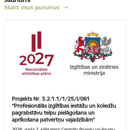
Skatīt visus jaunumus
Projekts Nr. 5.2.1.1/1/25/I/061
“Profesionālās izglītības iestāžu un koledžu
pagrabstāvu telpu pielāgošana un
aprīkošana patvertņu vajadzībām”
2026. gada 2. jūlijā starp Centrālo finanšu un līgumu