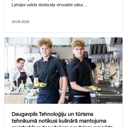
Latvijas valsts dzelzceļa virsvalde sāka…
30.06.2026.
Daugavpils Tehnoloģiju un tūrisma
tehnikumā notikusi kulinārā mantojuma