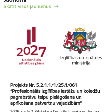
Skatīt visus jaunumus
Projekts Nr. 5.2.1.1/1/25/I/061
“Profesionālās izglītības iestāžu un koledžu
pagrabstāvu telpu pielāgošana un
aprīkošana patvertņu vajadzībām”
2026. gada 2. jūlijā starp Centrālo finanšu un līgumu