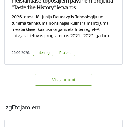
meistarklase topošajiem pavāriem projekta
“Taste the History” ietvaros
2026. gada 18. jūnijā Daugavpils Tehnoloģiju un
tūrisma tehnikumā norisinājās kulinārā mantojuma
meistarklase, kas tika organizēta Interreg VI-A
Latvijas–Lietuvas programmas 2021.–2027. gadam…
26.06.2026.
Interreg
Projekti
Visi jaunumi
Izglītojamiem