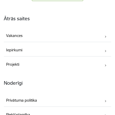
Kājene
Ātrās saites
Vakances
Iepirkumi
Projekti
Noderīgi
Privātuma politika
Piekļūstamība