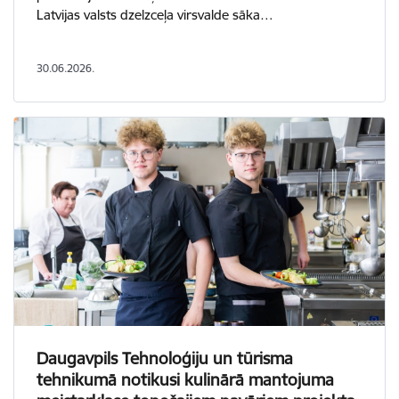
Latvijas valsts dzelzceļa virsvalde sāka…
30.06.2026.
Daugavpils Tehnoloģiju un tūrisma
tehnikumā notikusi kulinārā mantojuma