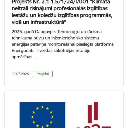
Projekts Nr. 2.1.1.5/1/24/I/001 “Klimata
neitrāli risinājumi profesionālās izglītības
iestāžu un koledžu izglītības programmās,
vidē un infrastruktūrā”
2026. gadā Daugavpils Tehnoloģiju un tūrisma
tehnikuma būvju un inženiertehnisko sistēmu
enerģijas patēriņa monitorēšanai pieslēgta platforma
Energodati. Ir veiktas sākotnējās lietotāju
apmācības…
15.07.2026.
Projekti