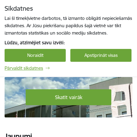
Pāriet uz lapas saturu
Sīkdatnes
Spied
lai meklētu
Enter
Lai šī tīmekļvietne darbotos, tā izmanto obligāti nepieciešamās
sīkdatnes. Ar Jūsu piekrišanu papildus šajā vietnē var tikt
izmantotas statistikas un sociālo mediju sīkdatnes.
Lūdzu, atzīmējiet savu izvēli:
Noraidīt
Apstiprināt visas
Pārvaldīt sīkdatnes
Daugavpils Tehnoloģiju un tūrisma tehnikum
Skatīt vairāk
Jaunumi