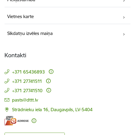
Vietnes karte
Sīkdatņu izvēles maiņa
Kontakti
+371 65436893
+371 27741511
+371 27741510
E-pasts:
pasts@dttt.lv
Strādnieku iela 16, Daugavpils, LV-5404