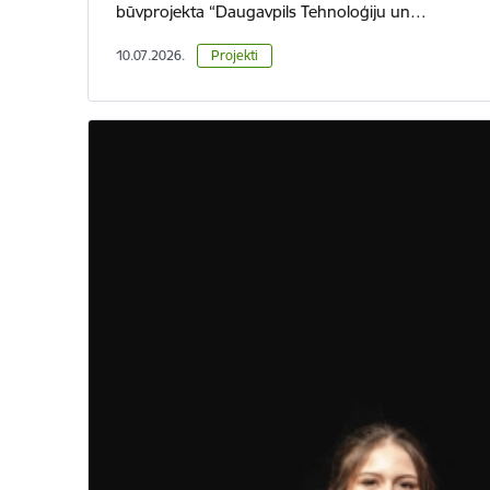
būvprojekta “Daugavpils Tehnoloģiju un…
10.07.2026.
Projekti