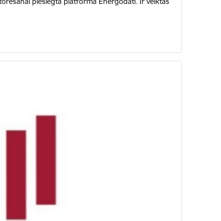
rēšanai pieslēgta platforma Energodati. Ir veiktas