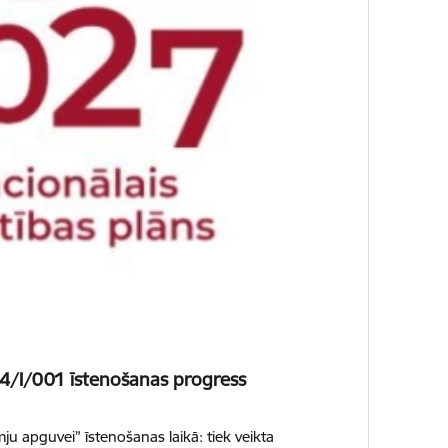
24/I/001 īstenošanas progress
u apguvei” īstenošanas laikā: tiek veikta