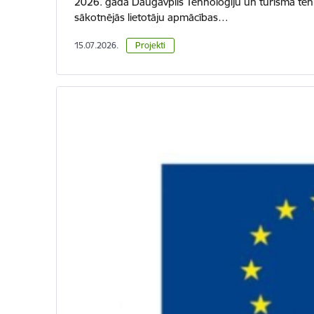
2026. gadā Daugavpils Tehnoloģiju un tūrisma tehn
sākotnējās lietotāju apmācības…
15.07.2026.
Projekti