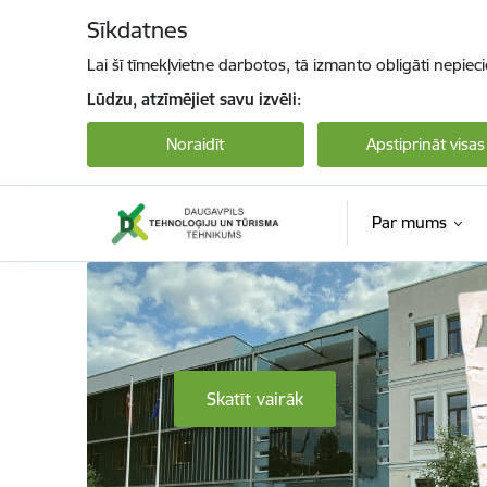
Pāriet uz lapas saturu
Sīkdatnes
Lai šī tīmekļvietne darbotos, tā izmanto obligāti nepiec
Lūdzu, atzīmējiet savu izvēli:
Noraidīt
Apstiprināt visas
Par mums
Daugavpils Tehnoloģiju un tūrisma tehnikum
Skatīt vairāk