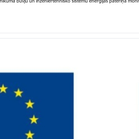
ikuma būvju un inženiertehnisko sistēmu enerģijas patēriņa monito