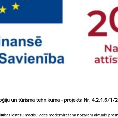
oģiju un tūrisma tehnikuma - projekta Nr. 4.2.1.6/1/
lītības iestāžu mācību vides modernizēšana nozarēm aktuālo prasmj