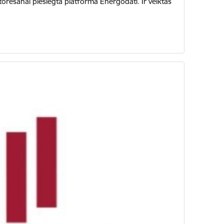
rēšanai pieslēgta platforma Energodati. Ir veiktas