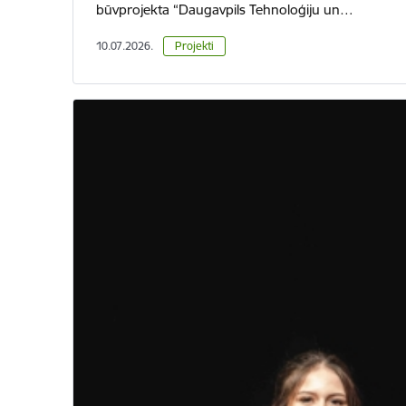
būvprojekta “Daugavpils Tehnoloģiju un…
10.07.2026.
Projekti