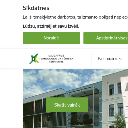
Pāriet uz lapas saturu
Sīkdatnes
Lai šī tīmekļvietne darbotos, tā izmanto obligāti nepiec
Lūdzu, atzīmējiet savu izvēli:
Noraidīt
Apstiprināt visas
Par mums
Daugavpils Tehnoloģiju un tūrisma tehnikum
Skatīt vairāk