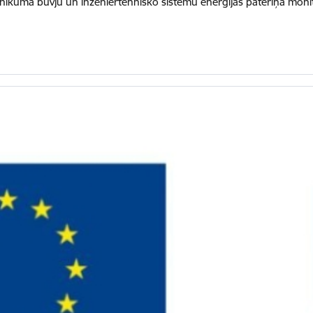
ikuma būvju un inženiertehnisko sistēmu enerģijas patēriņa monito