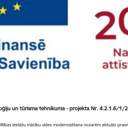
oģiju un tūrisma tehnikuma - projekta Nr. 4.2.1.6/1/
lītības iestāžu mācību vides modernizēšana nozarēm aktuālo prasmj