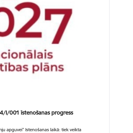
24/I/001 īstenošanas progress
u apguvei” īstenošanas laikā: tiek veikta