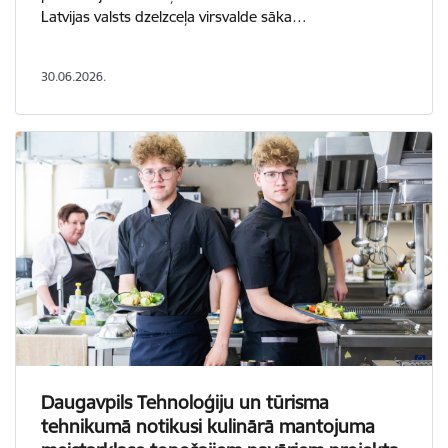
Latvijas valsts dzelzceļa virsvalde sāka…
30.06.2026.
Daugavpils Tehnoloģiju un tūrisma
tehnikumā notikusi kulinārā mantojuma