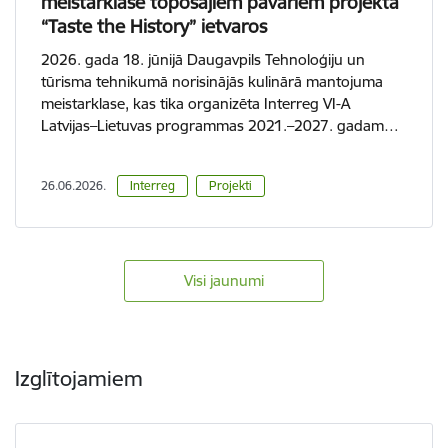
meistarklase topošajiem pavāriem projekta
“Taste the History” ietvaros
2026. gada 18. jūnijā Daugavpils Tehnoloģiju un
tūrisma tehnikumā norisinājās kulinārā mantojuma
meistarklase, kas tika organizēta Interreg VI-A
Latvijas–Lietuvas programmas 2021.–2027. gadam…
26.06.2026.
Interreg
Projekti
Visi jaunumi
Izglītojamiem