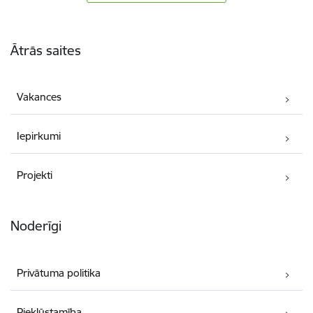
Kājene
Ātrās saites
Vakances
Iepirkumi
Projekti
Noderīgi
Privātuma politika
Piekļūstamība