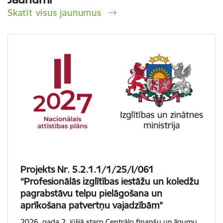
Skatīt visus jaunumus
Projekts Nr. 5.2.1.1/1/25/I/061
“Profesionālās izglītības iestāžu un koledžu
pagrabstāvu telpu pielāgošana un
aprīkošana patvertņu vajadzībām”
2026. gada 2. jūlijā starp Centrālo finanšu un līgumu