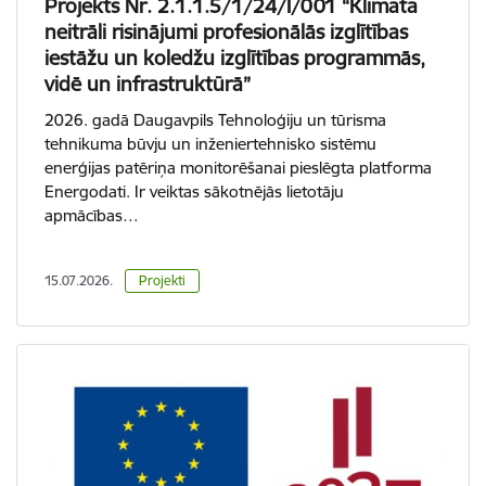
Projekts Nr. 2.1.1.5/1/24/I/001 “Klimata
neitrāli risinājumi profesionālās izglītības
iestāžu un koledžu izglītības programmās,
vidē un infrastruktūrā”
2026. gadā Daugavpils Tehnoloģiju un tūrisma
tehnikuma būvju un inženiertehnisko sistēmu
enerģijas patēriņa monitorēšanai pieslēgta platforma
Energodati. Ir veiktas sākotnējās lietotāju
apmācības…
15.07.2026.
Projekti