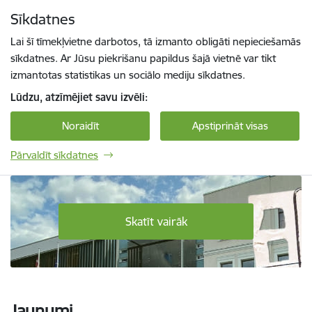
Pāriet uz lapas saturu
Sīkdatnes
Spied
lai meklētu
Enter
Lai šī tīmekļvietne darbotos, tā izmanto obligāti nepieciešamās
sīkdatnes. Ar Jūsu piekrišanu papildus šajā vietnē var tikt
izmantotas statistikas un sociālo mediju sīkdatnes.
Lūdzu, atzīmējiet savu izvēli:
Noraidīt
Apstiprināt visas
Pārvaldīt sīkdatnes
Daugavpils Tehnoloģiju un tūrisma tehnikum
Skatīt vairāk
Jaunumi