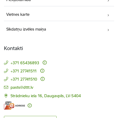
Vietnes karte
Sīkdatņu izvēles maiņa
Kontakti
+371 65436893
+371 27741511
+371 27741510
E-pasts:
pasts@dttt.lv
Strādnieku iela 16, Daugavpils, LV-5404