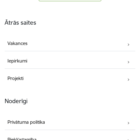
Kājene
Ātrās saites
Vakances
Iepirkumi
Projekti
Noderīgi
Privātuma politika
Piekļūstamība