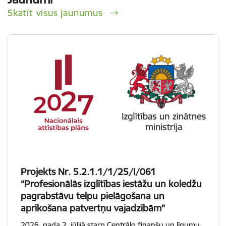
Skatīt visus jaunumus
Projekts Nr. 5.2.1.1/1/25/I/061
“Profesionālās izglītības iestāžu un koledžu
pagrabstāvu telpu pielāgošana un
aprīkošana patvertņu vajadzībām”
2026. gada 2. jūlijā starp Centrālo finanšu un līgumu