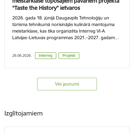
meistarklase topošajiem pavāriem projekta
“Taste the History” ietvaros
2026. gada 18. jūnijā Daugavpils Tehnoloģiju un
tūrisma tehnikumā norisinājās kulinārā mantojuma
meistarklase, kas tika organizēta Interreg VI-A
Latvijas–Lietuvas programmas 2021.–2027. gadam…
26.06.2026.
Interreg
Projekti
Visi jaunumi
Izglītojamiem