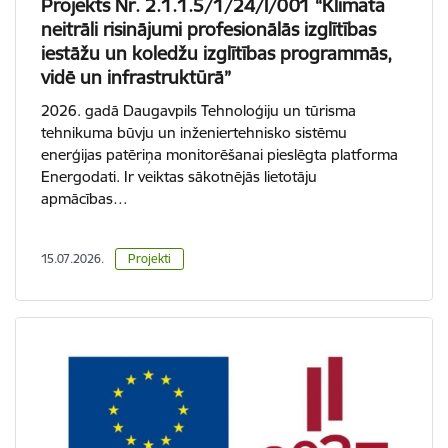
Projekts Nr. 2.1.1.5/1/24/I/001 “Klimata
neitrāli risinājumi profesionālās izglītības
iestāžu un koledžu izglītības programmās,
vidē un infrastruktūrā”
2026. gadā Daugavpils Tehnoloģiju un tūrisma
tehnikuma būvju un inženiertehnisko sistēmu
enerģijas patēriņa monitorēšanai pieslēgta platforma
Energodati. Ir veiktas sākotnējās lietotāju
apmācības…
15.07.2026.
Projekti