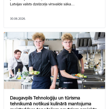
Latvijas valsts dzelzceļa virsvalde sāka…
30.06.2026.
Daugavpils Tehnoloģiju un tūrisma
tehnikumā notikusi kulinārā mantojuma