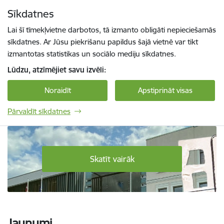
Pāriet uz lapas saturu
Sīkdatnes
Spied
lai meklētu
Enter
Lai šī tīmekļvietne darbotos, tā izmanto obligāti nepieciešamās
sīkdatnes. Ar Jūsu piekrišanu papildus šajā vietnē var tikt
izmantotas statistikas un sociālo mediju sīkdatnes.
Lūdzu, atzīmējiet savu izvēli:
Noraidīt
Apstiprināt visas
Pārvaldīt sīkdatnes
Daugavpils Tehnoloģiju un tūrisma tehnikum
Skatīt vairāk
Jaunumi