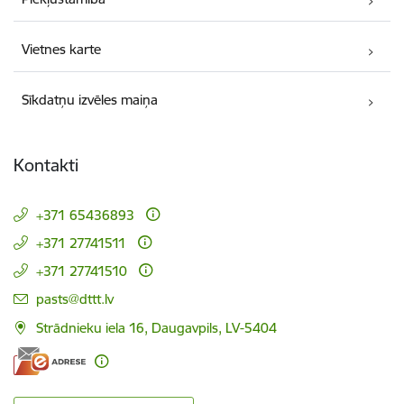
Vietnes karte
Sīkdatņu izvēles maiņa
Kontakti
+371 65436893
+371 27741511
+371 27741510
E-pasts:
pasts@dttt.lv
Strādnieku iela 16, Daugavpils, LV-5404