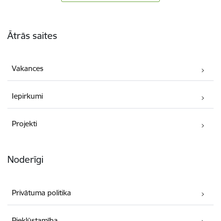
Kājene
Ātrās saites
Vakances
Iepirkumi
Projekti
Noderīgi
Privātuma politika
Piekļūstamība