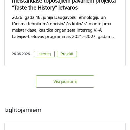
meistarklase topošajiem pavāriem projekta
“Taste the History” ietvaros
2026. gada 18. jūnijā Daugavpils Tehnoloģiju un
tūrisma tehnikumā norisinājās kulinārā mantojuma
meistarklase, kas tika organizēta Interreg VI-A
Latvijas–Lietuvas programmas 2021.–2027. gadam…
26.06.2026.
Interreg
Projekti
Visi jaunumi
Izglītojamiem