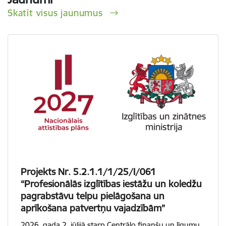
Skatīt visus jaunumus
Projekts Nr. 5.2.1.1/1/25/I/061
“Profesionālās izglītības iestāžu un koledžu
pagrabstāvu telpu pielāgošana un
aprīkošana patvertņu vajadzībām”
2026. gada 2. jūlijā starp Centrālo finanšu un līgumu