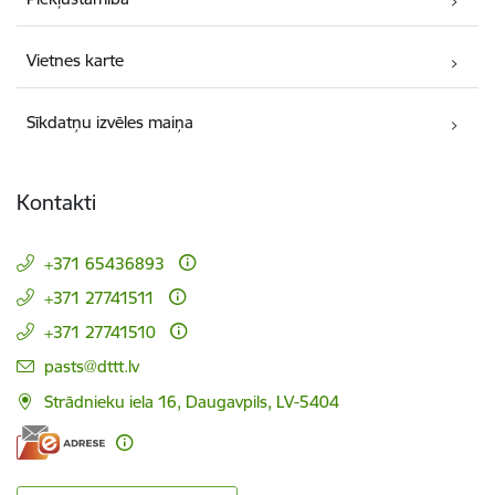
Vietnes karte
Sīkdatņu izvēles maiņa
Kontakti
+371 65436893
+371 27741511
+371 27741510
E-pasts:
pasts@dttt.lv
Strādnieku iela 16, Daugavpils, LV-5404