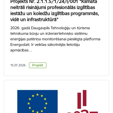
Projekts Nr. 2.1.1.5/1/24/I/001 “Klimata
neitrāli risinājumi profesionālās izglītības
iestāžu un koledžu izglītības programmās,
vidē un infrastruktūrā”
2026. gadā Daugavpils Tehnoloģiju un tūrisma
tehnikuma būvju un inženiertehnisko sistēmu
enerģijas patēriņa monitorēšanai pieslēgta platforma
Energodati. Ir veiktas sākotnējās lietotāju
apmācības…
15.07.2026.
Projekti