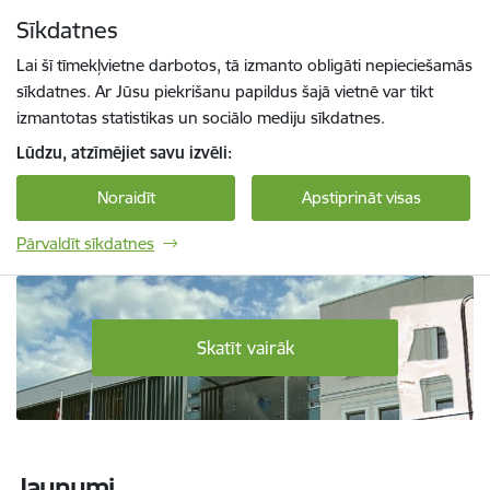
Pāriet uz lapas saturu
Sīkdatnes
Spied
lai meklētu
Enter
Lai šī tīmekļvietne darbotos, tā izmanto obligāti nepieciešamās
sīkdatnes. Ar Jūsu piekrišanu papildus šajā vietnē var tikt
izmantotas statistikas un sociālo mediju sīkdatnes.
Lūdzu, atzīmējiet savu izvēli:
Noraidīt
Apstiprināt visas
Pārvaldīt sīkdatnes
Daugavpils Tehnoloģiju un tūrisma tehnikum
Skatīt vairāk
Jaunumi