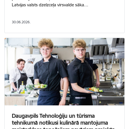
Latvijas valsts dzelzceļa virsvalde sāka…
30.06.2026.
Daugavpils Tehnoloģiju un tūrisma
tehnikumā notikusi kulinārā mantojuma