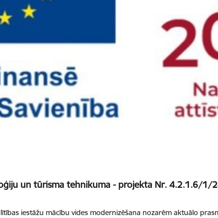
oģiju un tūrisma tehnikuma - projekta Nr. 4.2.1.6/1/
lītības iestāžu mācību vides modernizēšana nozarēm aktuālo prasmj