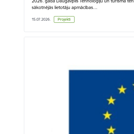
2026. gadā Daugavpils Tehnoloģiju un tūrisma tehn
sākotnējās lietotāju apmācības…
15.07.2026.
Projekti