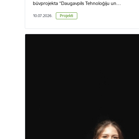
būvprojekta “Daugavpils Tehnoloģiju un…
10.07.2026.
Projekti