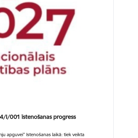
24/I/001 īstenošanas progress
u apguvei” īstenošanas laikā: tiek veikta