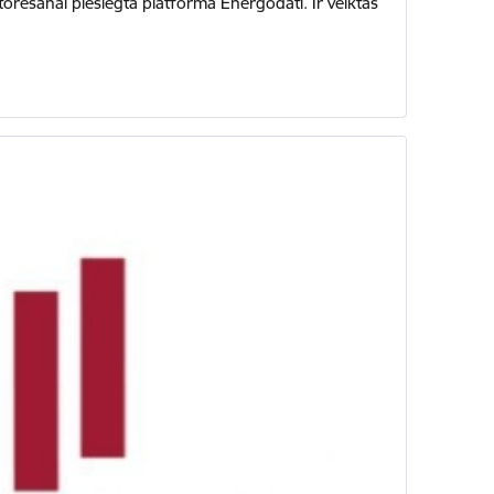
rēšanai pieslēgta platforma Energodati. Ir veiktas