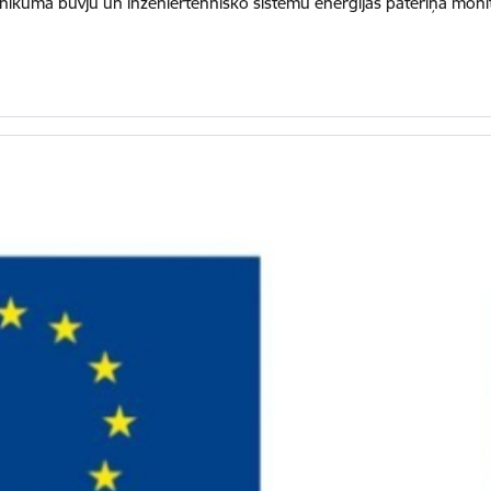
ikuma būvju un inženiertehnisko sistēmu enerģijas patēriņa monito