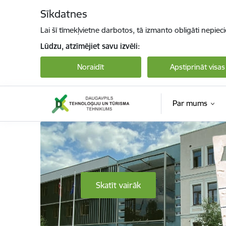
Pāriet uz lapas saturu
Sīkdatnes
Lai šī tīmekļvietne darbotos, tā izmanto obligāti nepiec
Lūdzu, atzīmējiet savu izvēli:
Noraidīt
Apstiprināt visas
Par mums
Daugavpils Tehnoloģiju un tūrisma tehnikum
Skatīt vairāk