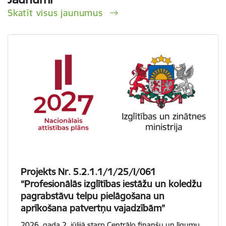
Skatīt visus jaunumus
Projekts Nr. 5.2.1.1/1/25/I/061
“Profesionālās izglītības iestāžu un koledžu
pagrabstāvu telpu pielāgošana un
aprīkošana patvertņu vajadzībām”
2026. gada 2. jūlijā starp Centrālo finanšu un līgumu