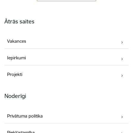
Kājene
Ātrās saites
Vakances
Iepirkumi
Projekti
Noderīgi
Privātuma politika
Piekļūstamība