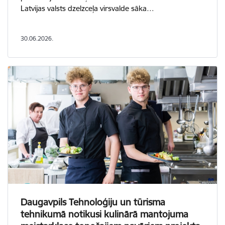
Latvijas valsts dzelzceļa virsvalde sāka…
30.06.2026.
Daugavpils Tehnoloģiju un tūrisma
tehnikumā notikusi kulinārā mantojuma