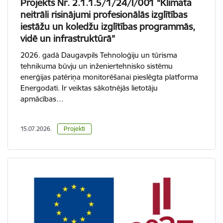
Projekts Nr. 2.1.1.5/1/24/I/001 “Klimata
neitrāli risinājumi profesionālās izglītības
iestāžu un koledžu izglītības programmās,
vidē un infrastruktūrā”
2026. gadā Daugavpils Tehnoloģiju un tūrisma
tehnikuma būvju un inženiertehnisko sistēmu
enerģijas patēriņa monitorēšanai pieslēgta platforma
Energodati. Ir veiktas sākotnējās lietotāju
apmācības…
15.07.2026.
Projekti