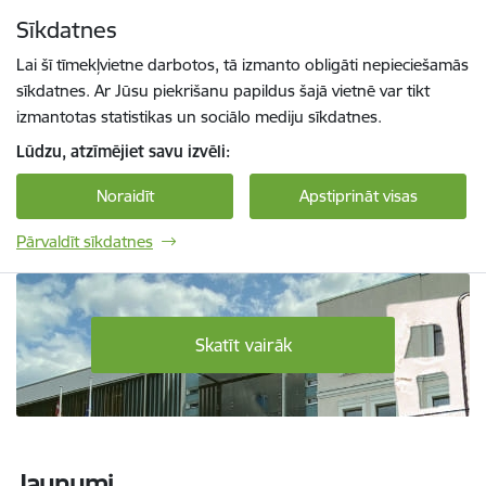
Pāriet uz lapas saturu
Sīkdatnes
Spied
lai meklētu
Enter
Lai šī tīmekļvietne darbotos, tā izmanto obligāti nepieciešamās
sīkdatnes. Ar Jūsu piekrišanu papildus šajā vietnē var tikt
izmantotas statistikas un sociālo mediju sīkdatnes.
Lūdzu, atzīmējiet savu izvēli:
Noraidīt
Apstiprināt visas
Pārvaldīt sīkdatnes
Daugavpils Tehnoloģiju un tūrisma tehnikum
Skatīt vairāk
Jaunumi