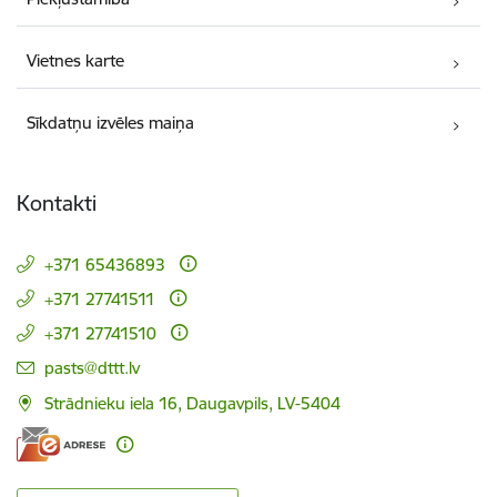
Vietnes karte
Sīkdatņu izvēles maiņa
Kontakti
+371 65436893
+371 27741511
+371 27741510
E-pasts:
pasts@dttt.lv
Strādnieku iela 16, Daugavpils, LV-5404