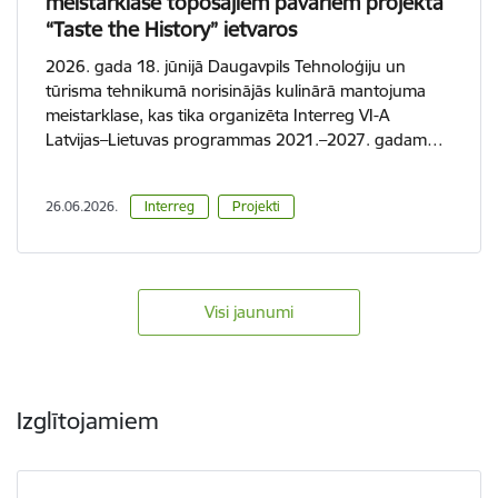
meistarklase topošajiem pavāriem projekta
“Taste the History” ietvaros
2026. gada 18. jūnijā Daugavpils Tehnoloģiju un
tūrisma tehnikumā norisinājās kulinārā mantojuma
meistarklase, kas tika organizēta Interreg VI-A
Latvijas–Lietuvas programmas 2021.–2027. gadam…
26.06.2026.
Interreg
Projekti
Visi jaunumi
Izglītojamiem