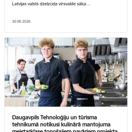
Latvijas valsts dzelzceļa virsvalde sāka…
30.06.2026.
Daugavpils Tehnoloģiju un tūrisma
tehnikumā notikusi kulinārā mantojuma
meistarklase topošajiem pavāriem projekta