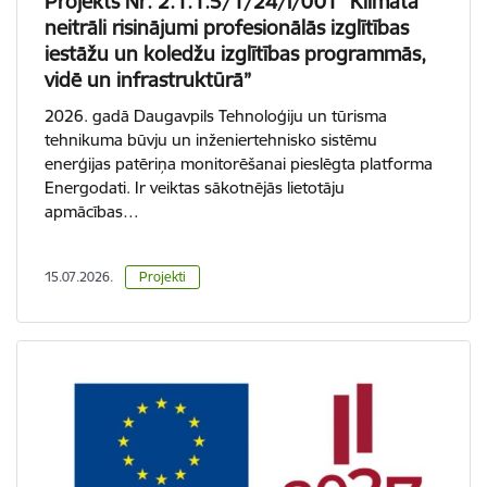
Projekts Nr. 2.1.1.5/1/24/I/001 “Klimata
neitrāli risinājumi profesionālās izglītības
iestāžu un koledžu izglītības programmās,
vidē un infrastruktūrā”
2026. gadā Daugavpils Tehnoloģiju un tūrisma
tehnikuma būvju un inženiertehnisko sistēmu
enerģijas patēriņa monitorēšanai pieslēgta platforma
Energodati. Ir veiktas sākotnējās lietotāju
apmācības…
15.07.2026.
Projekti