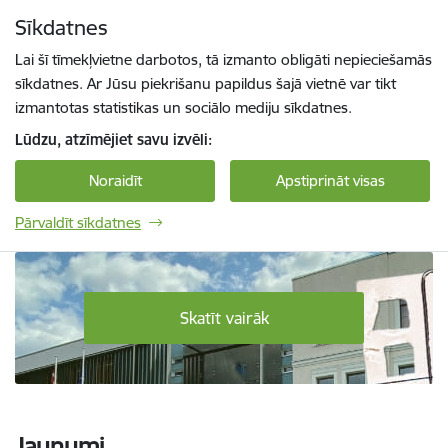
Pāriet uz lapas saturu
Sīkdatnes
Spied
lai meklētu
Enter
Lai šī tīmekļvietne darbotos, tā izmanto obligāti nepieciešamās
sīkdatnes. Ar Jūsu piekrišanu papildus šajā vietnē var tikt
izmantotas statistikas un sociālo mediju sīkdatnes.
Lūdzu, atzīmējiet savu izvēli:
Noraidīt
Apstiprināt visas
Pārvaldīt sīkdatnes
Daugavpils Tehnoloģiju un tūrisma tehnikum
Skatīt vairāk
Jaunumi