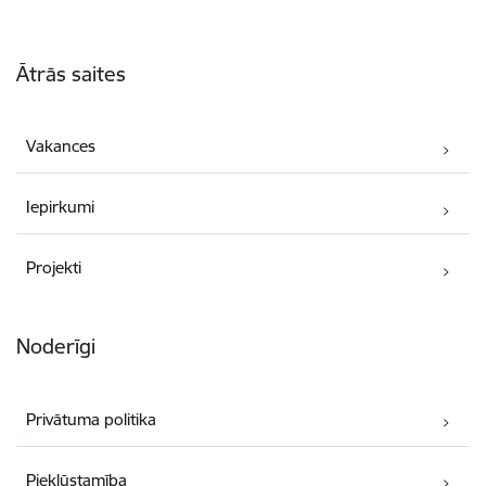
Kājene
Ātrās saites
Vakances
Iepirkumi
Projekti
Noderīgi
Privātuma politika
Piekļūstamība