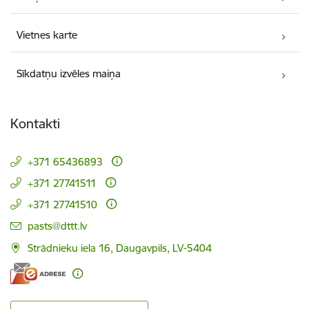
Vietnes karte
Sīkdatņu izvēles maiņa
Kontakti
+371 65436893
+371 27741511
+371 27741510
E-pasts:
pasts@dttt.lv
Strādnieku iela 16, Daugavpils, LV-5404