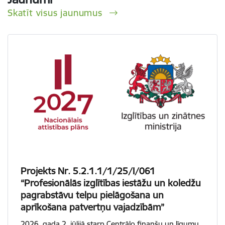
Skatīt visus jaunumus
Projekts Nr. 5.2.1.1/1/25/I/061
“Profesionālās izglītības iestāžu un koledžu
pagrabstāvu telpu pielāgošana un
aprīkošana patvertņu vajadzībām”
2026. gada 2. jūlijā starp Centrālo finanšu un līgumu