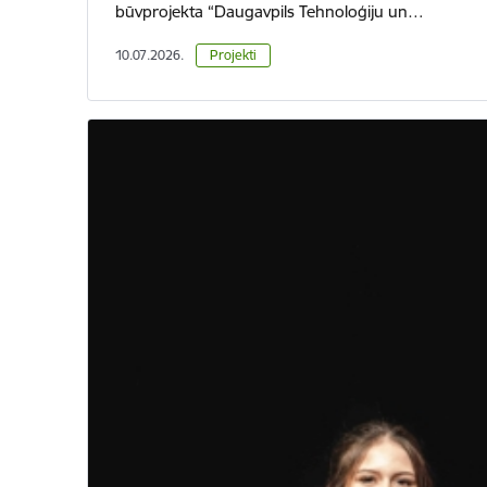
būvprojekta “Daugavpils Tehnoloģiju un…
10.07.2026.
Projekti