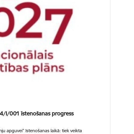
24/I/001 īstenošanas progress
u apguvei” īstenošanas laikā: tiek veikta