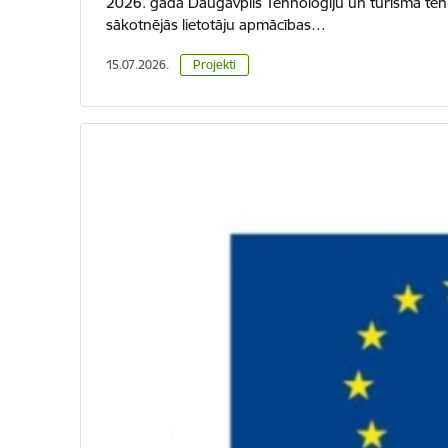
2026. gadā Daugavpils Tehnoloģiju un tūrisma tehn
sākotnējās lietotāju apmācības…
15.07.2026.
Projekti