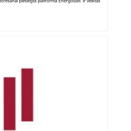
rēšanai pieslēgta platforma Energodati. Ir veiktas