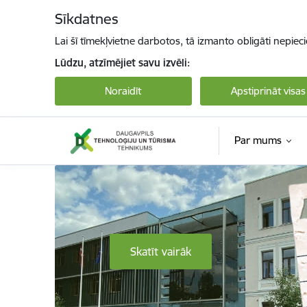
Pāriet uz lapas saturu
Sīkdatnes
Lai šī tīmekļvietne darbotos, tā izmanto obligāti nepiec
Lūdzu, atzīmējiet savu izvēli:
Noraidīt
Apstiprināt visas
Par mums
Daugavpils Tehnoloģiju un tūrisma tehnikum
Skatīt vairāk