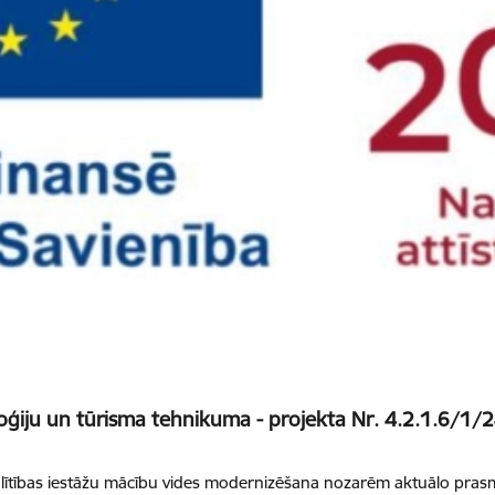
oģiju un tūrisma tehnikuma - projekta Nr. 4.2.1.6/1/
lītības iestāžu mācību vides modernizēšana nozarēm aktuālo prasmj