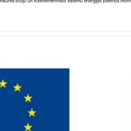
ikuma būvju un inženiertehnisko sistēmu enerģijas patēriņa monito