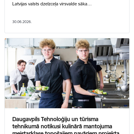
Latvijas valsts dzelzceļa virsvalde sāka…
30.06.2026.
Daugavpils Tehnoloģiju un tūrisma
tehnikumā notikusi kulinārā mantojuma
meistarklase topošajiem pavāriem projekta