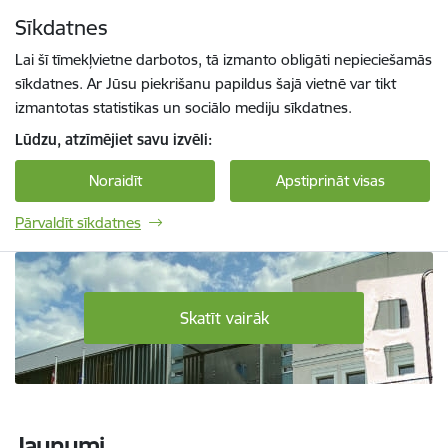
Pāriet uz lapas saturu
Sīkdatnes
Spied
lai meklētu
Enter
Lai šī tīmekļvietne darbotos, tā izmanto obligāti nepieciešamās
sīkdatnes. Ar Jūsu piekrišanu papildus šajā vietnē var tikt
izmantotas statistikas un sociālo mediju sīkdatnes.
Lūdzu, atzīmējiet savu izvēli:
Noraidīt
Apstiprināt visas
Pārvaldīt sīkdatnes
Daugavpils Tehnoloģiju un tūrisma tehnikum
Skatīt vairāk
Jaunumi