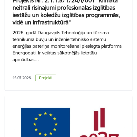
Projekts Nr. 2.1.1.5/1/24/I/001 “Klimata
neitrāli risinājumi profesionālās izglītības
iestāžu un koledžu izglītības programmās,
vidē un infrastruktūrā”
2026. gadā Daugavpils Tehnoloģiju un tūrisma
tehnikuma būvju un inženiertehnisko sistēmu
enerģijas patēriņa monitorēšanai pieslēgta platforma
Energodati. Ir veiktas sākotnējās lietotāju
apmācības…
15.07.2026.
Projekti