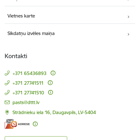
Vietnes karte
Sīkdatņu izvēles maiņa
Kontakti
+371 65436893
+371 27741511
+371 27741510
E-pasts:
pasts@dttt.lv
Strādnieku iela 16, Daugavpils, LV-5404