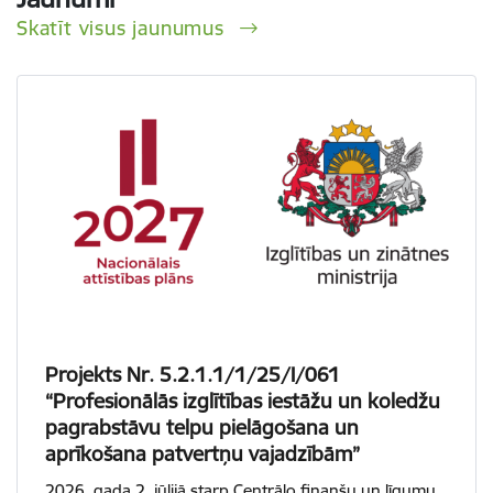
Skatīt visus jaunumus
Projekts Nr. 5.2.1.1/1/25/I/061
“Profesionālās izglītības iestāžu un koledžu
pagrabstāvu telpu pielāgošana un
aprīkošana patvertņu vajadzībām”
2026. gada 2. jūlijā starp Centrālo finanšu un līgumu