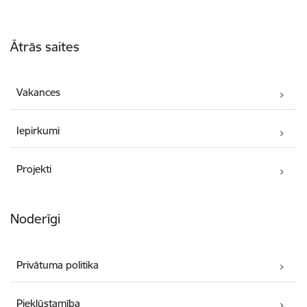
Kājene
Ātrās saites
Vakances
Iepirkumi
Projekti
Noderīgi
Privātuma politika
Piekļūstamība