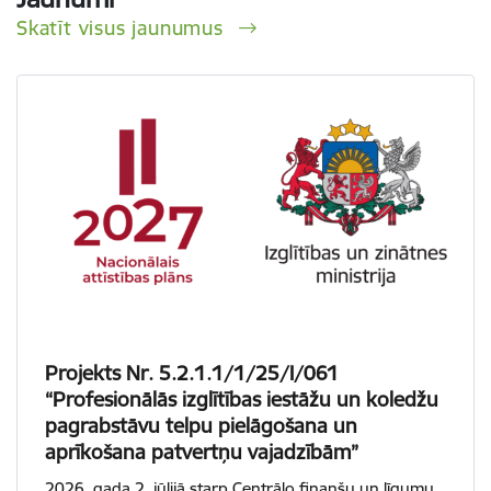
Skatīt visus jaunumus
Projekts Nr. 5.2.1.1/1/25/I/061
“Profesionālās izglītības iestāžu un koledžu
pagrabstāvu telpu pielāgošana un
aprīkošana patvertņu vajadzībām”
2026. gada 2. jūlijā starp Centrālo finanšu un līgumu