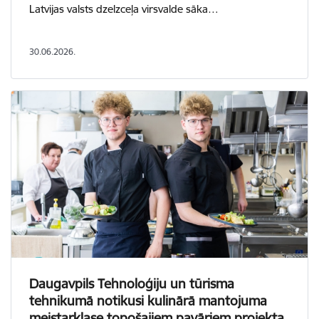
Latvijas valsts dzelzceļa virsvalde sāka…
30.06.2026.
Daugavpils Tehnoloģiju un tūrisma
tehnikumā notikusi kulinārā mantojuma
meistarklase topošajiem pavāriem projekta