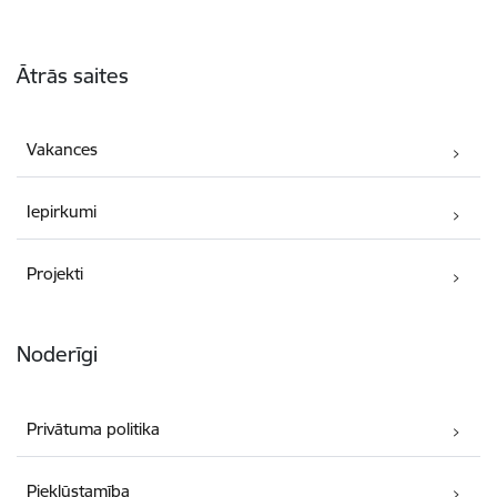
Kājene
Ātrās saites
Vakances
Iepirkumi
Projekti
Noderīgi
Privātuma politika
Piekļūstamība