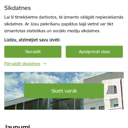
Pāriet uz lapas saturu
Sīkdatnes
Spied
lai meklētu
Enter
Lai šī tīmekļvietne darbotos, tā izmanto obligāti nepieciešamās
sīkdatnes. Ar Jūsu piekrišanu papildus šajā vietnē var tikt
izmantotas statistikas un sociālo mediju sīkdatnes.
Lūdzu, atzīmējiet savu izvēli:
Noraidīt
Apstiprināt visas
Pārvaldīt sīkdatnes
Daugavpils Tehnoloģiju un tūrisma tehnikum
Skatīt vairāk
Jaunumi