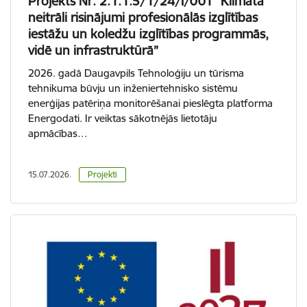
Projekts Nr. 2.1.1.5/1/24/I/001 “Klimata
neitrāli risinājumi profesionālās izglītības
iestāžu un koledžu izglītības programmās,
vidē un infrastruktūrā”
2026. gadā Daugavpils Tehnoloģiju un tūrisma
tehnikuma būvju un inženiertehnisko sistēmu
enerģijas patēriņa monitorēšanai pieslēgta platforma
Energodati. Ir veiktas sākotnējās lietotāju
apmācības…
15.07.2026.
Projekti