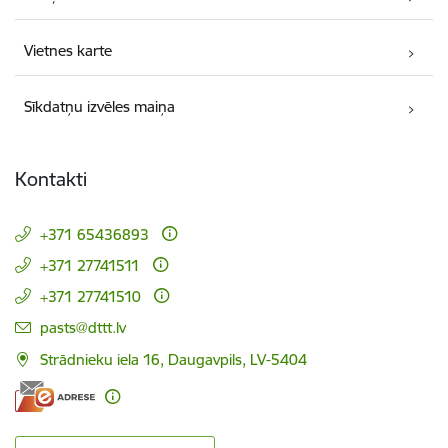
Vietnes karte
Sīkdatņu izvēles maiņa
Kontakti
+371 65436893
+371 27741511
+371 27741510
E-pasts:
pasts@dttt.lv
Strādnieku iela 16, Daugavpils, LV-5404