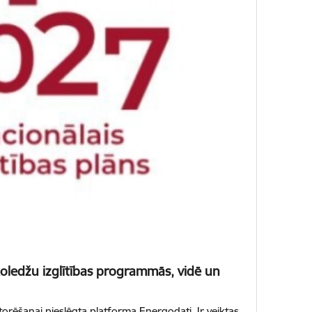
 koledžu izglītības programmās, vidē un
rēšanai pieslēgta platforma Energodati. Ir veiktas