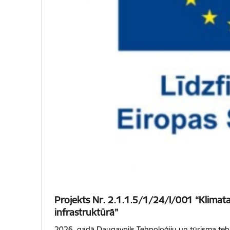
Projekts Nr. 2.1.1.5/1/24/I/001 “Klimata 
infrastruktūrā”
2026. gadā Daugavpils Tehnoloģiju un tūrisma tehn