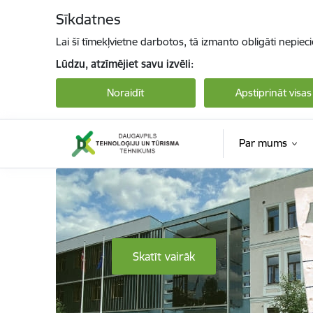
Pāriet uz lapas saturu
Sīkdatnes
Lai šī tīmekļvietne darbotos, tā izmanto obligāti nepiec
Lūdzu, atzīmējiet savu izvēli:
Noraidīt
Apstiprināt visas
Par mums
Daugavpils Tehnoloģiju un tūrisma tehnikum
Skatīt vairāk