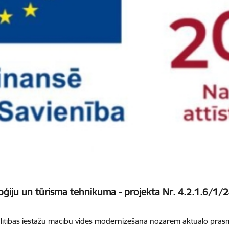
oģiju un tūrisma tehnikuma - projekta Nr. 4.2.1.6/1/
lītības iestāžu mācību vides modernizēšana nozarēm aktuālo prasmj