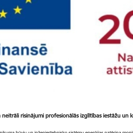
neitrāli risinājumi profesionālās izglītības iestāžu un
ikuma būvju un inženiertehnisko sistēmu enerģijas patēriņa monito