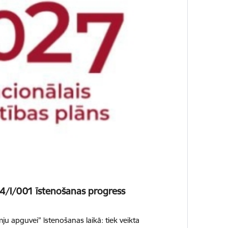
24/I/001 īstenošanas progress
u apguvei” īstenošanas laikā: tiek veikta